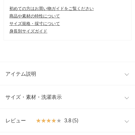
初めての方はお買い物ガイドをご覧ください
商品や素材の特性について
サイズ規格・採寸について
身長別サイズガイド
アイテム説明
ラフなのにレディ感を忘れない、
楊柳メロウトップス。シワ
サイズ・素材・洗濯表示
加工が縦のラインを引き立ててくれるので、華奢見え効果もばっ
ちり。少し長めの着丈はトップスインでもアウトでもバランスよ
く着映えるので、様々なボトムとのコーディネートをお楽しみい
ワンサイズ
レビュー
★★★★★
★★★★★
3.8 (5)
ただけます。
【素材・サイズ感】
着丈
68
表面が凸凹している素材なので、シワも気にならずお手入れしや