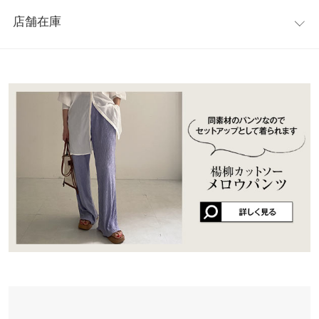
レビュー：5件
身幅
50
すい◎。ややツヤ感があり高見えする素材です。ゆったりとした
店舗在庫
シルエットがリラクシーな印象に。カジュアルな着こなしにもマ
★★★★★
★★★★★
5
肩幅
50
ッチするデザインで、シーンを選ばずデイリーにお使いいただけ
カラー：アイボリー
購入日：2023/08/17
※表示されている情報は、8/11 04:29 時点のものになります。
ます。同生地のパンツ
M3347
と合わせての セットアップとしての
※在庫ありの表示でも売り切れ等の場合がございますので、詳し
裾幅
50
腕が少し隠れるかんじで、素材も高見えするので、とても気に入
着用もおすすめ。
くはご利用店舗にお問い合わせください。
ってます。
※キャンセル/変更不可
袖口幅
18
めぐちん |
身長：
146cm
~
150cm
| 体重：
46kg
~
50kg
| 足のサイズ：
23.0cm
兵庫県
三宮店
~
23.5cm
身長別サイズガイド
サイズ規格・採寸について
店舗在庫
★★★★★
★★★★★
5
※生産時期の違いによる色や素材に関して、多少の個体差が生じ
姫路店
ている場合がございます。予めご了承ください。
店舗在庫
カラー：ブラウン
購入日：2021/06/20
※上記寸法は、生産時に指示した寸法に従い掲載しております。
セットアップで購入しました。 ラフなのにオシャレ見えして素敵
生産時期の違いによる製造時の個体差が多少生じている場合がご
です。
ざいます。また、商品についたメーカータグの数値とは異なる場
nwnw |
身長：
166cm
~
170cm
| 体重：
51kg
~
55kg
| 足のサイズ：
25.0cm
~
合がございます。予めご了承ください。
25.5cm
★★★★★
★★★★★
4