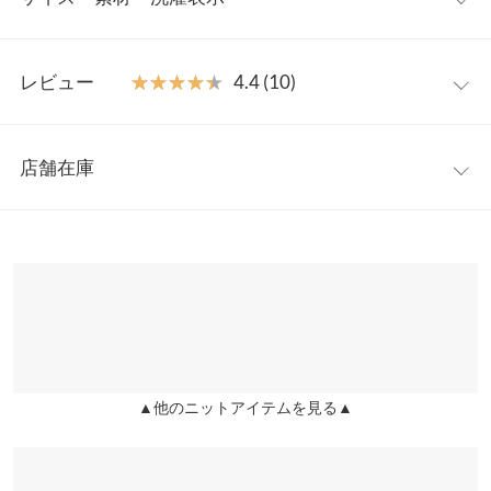
ル、ロゴTシャツ、カラーインナーに重ねて旬のコーディネート
が楽しめます。デニムスタイルはもちろん、マニッシュなボトム
ワンサイズ
にもさらっと合わせるだけで様になるアイテムです。ベーシック
レビュー
★★★★★
★★★★★
4.4 (10)
カラーに加えて鮮やかなカラー展開も注目です。
着丈（前）
62
【素材・サイズ感】
レビュー：10件
透け感が涼し気でこれからの季節にぴったり◎。腰回りを程よく
着丈（後）
66
店舗在庫
隠してくれる丈感と、シンプルなIラインのシルエットで自然とス
★★★★★
★★★★★
5
身幅
46
タイルアップが叶います。レイヤード次第で様々な印象が楽しめ
カラー：ミント
購入日：2026/06/30
※表示されている情報は、8/08 15:35 時点のものになります。
る、着回し力の高いアイテムです。
※在庫ありの表示でも売り切れ等の場合がございますので、詳し
肩幅
32
私には膨張して太って見えてしまったので、娘に着てもらうこと
※キャンセル/変更不可
くはご利用店舗にお問い合わせください。
になりました！ 生地感もとても良かったです！ 後、首は細めの方
裾幅
44.5〜45
ですが、首がギューッとなるので、首つまり大丈夫な方にオスス
兵庫県
三宮店
メです♪
袖口幅
25
店舗在庫
ジス |
身長：
151cm
~
155cm
| 体重：
51kg
~
55kg
| 足のサイズ：
23.0cm
~
身長別サイズガイド
サイズ規格・採寸について
23.5cm
▲他のニットアイテムを見る▲
姫路店
店舗在庫
※生産時期の違いによる色や素材に関して、多少の個体差が生じ
★★★★★
★★★★★
5
ている場合がございます。予めご了承ください。
カラー：イエロー
購入日：2026/07/02