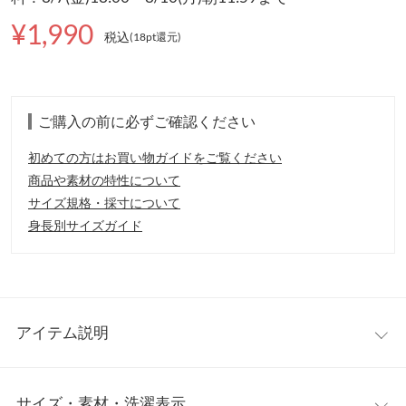
¥1,990
税込
(18pt還元
)
ご購入の前に必ずご確認ください
初めての方はお買い物ガイドをご覧ください
商品や素材の特性について
サイズ規格・採寸について
身長別サイズガイド
アイテム説明
トレンドのメッシュトップスがデイリーに使いやすいタンクトッ
サイズ・素材・洗濯表示
プとなって登場。 透け感があるのでタンクトップやキャミソー