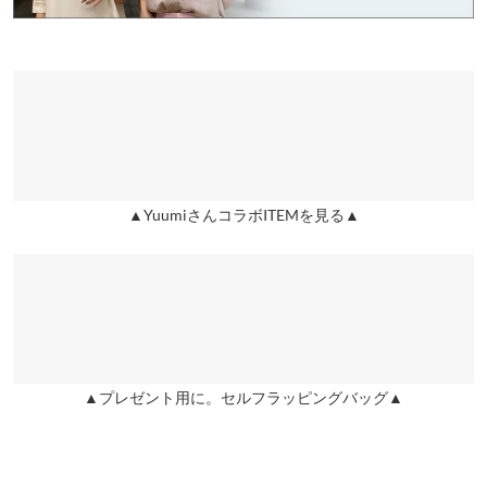
★★★★★
★★★★★
5
いパンツです◎
ワタリ幅
26
28
26.5
28
姫路店
店舗在庫
カラー：ブラック
サイズ：Nagisa 7/9号
購入日：2021/05/28
【素材・サイズ感】
身長別サイズガイド
サイズ規格・採寸について
身長に合わせて選べるサイズ展開も嬉しいコラボアイテム。シワ
センタースリットのデザインがとても気に入り3色目です。
になりにくくウォッシャブル可能なのが嬉しいポイント。着回し
※生産時期の違いによる色や素材に関して、多少の個体差が生じ
lettuce3370 |
身長：
161cm
~
165cm
| 体重：
46kg
~
50kg
| 足のサイズ：
やすいシルエットで、ビジネスからお出かけシーンまで幅広く使
23.0cm
~
23.5cm
ている場合がございます。予めご了承ください。
えます。
※上記寸法は、生産時に指示した寸法に従い掲載しております。
※キャンセル/変更不可
★★★★★
★★★★★
5
生産時期の違いによる製造時の個体差が多少生じている場合がご
▲YuumiさんコラボITEMを見る▲
カラー：ブルー
サイズ：Nagisa 5号
購入日：2021/04/18
ざいます。また、商品についたメーカータグの数値とは異なる場
合がございます。予めご了承ください。
細見え＆脚長効果ですごくきれいにはけます！ストレッチも効い
ていて動きやすいのも良かったです。困ることといえば、、、良
すぎて全色欲しくなる！（笑）おすすめです(^^)
ゆきぼ |
身長：
151cm
~
155cm
| 体重：
41kg
~
45kg
| 足のサイズ：
22.0cm
~
素材
22.5cm
ポリエステル95% ポリウレタン5%
▲プレゼント用に。セルフラッピングバッグ▲
商品詳細
★★★★★
★★★★★
5
伸縮性：なし 淡色透け：一部あり 濃色透け：一部あり 裏
カラー：ネイビー
サイズ：Yuumi 7/9号
購入日：2021/04/16
地：なし