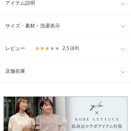
アイテム説明
お客様のお声をもとに、より分かりやすいサイズ表記に変更しま
サイズ・素材・洗濯表示
した。
寸法に変更はありませんのでご安心ください。
旧XS/Sサイズ→５号
Nagisa 5
Nagisa
Yuumi 5
Yuumi
旧S/Mサイズ→7-9号相当のサイズ感となります。
レビュー
★★★★★
★★★★★
2.5 (69)
号
7/9号
号
7/9号
低身長インフルエンサー・Nagisaさん、Yuumiさんコラボレーシ
レビュー：69件
前股上
31
32
30.5
31.5
ョン商品。低身長さんでも脚痩せ効果の叶うパンツを2タイプで
店舗在庫
ご用意しました。
ウエスト
31〜37
33〜39
30〜36
32〜38
★★★★★
★★★★★
5
【Nagisaさんタイプ】足元をよりすっきり見せる裾スリット入り
幅
カラー：ピンク
サイズ：Yuumi 7/9号
購入日：2022/04/21
※表示されている情報は、8/08 03:22 時点のものになります。
デザイン。脚のラインを拾いにくいストレートタイプでセンター
※在庫ありの表示でも売り切れ等の場合がございますので、詳し
めっちゃいいです！！！ ほしかった形でかわいいです！！ センタ
ヒップ幅
43.5
45.5
43
45
ラインはピンタック仕様なので形が崩れにくいのも嬉しいポイン
くはご利用店舗にお問い合わせください。
ーラインもはいってて素敵です！
ト。
裾幅
18.5
20.5
23.5
25.5
【Yuumiさんタイプ】膝下からふわっと広がるフレアデザイン。
ゆーーみ |
身長：
161cm
~
165cm
| 体重：
51kg
~
55kg
| 足のサイズ：
24.0cm
兵庫県
三宮店
~
24.5cm
ゆとりのあるシルエットで、脚のラインをスッキリと見せてくれ
店舗在庫
股下
59
69
64
68
ます。シンプルなデザインなので、色々なトップスと合わせやす