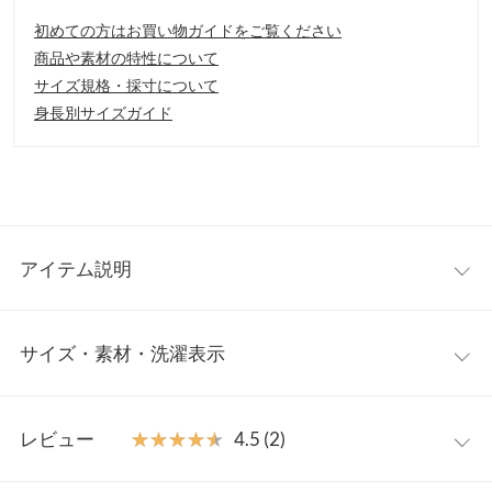
初めての方はお買い物ガイドをご覧ください
商品や素材の特性について
サイズ規格・採寸について
身長別サイズガイド
アイテム説明
オフィスシーンでも活用できるキレイめな印象のサテンブラウ
サイズ・素材・洗濯表示
ス。落ち着いた上品なカラーバリエーションが大人のコーディネ
ートにも取り入れやすく、前後どちらでも着用できるので様々な
着こなしができる優秀アイテムです。
ワンサイズ
【素材・サイズ感】
レビュー
★★★★★
★★★★★
4.5 (2)
なめらかな肌触りと上品な光沢感のある素材を使用。フレンチス
着丈
61.5
リーブと落ち感のある素材で、体のラインを拾い過ぎないシルエ