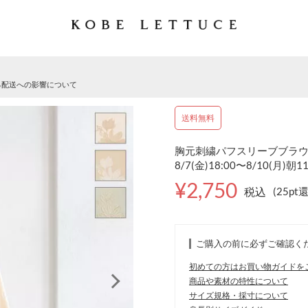
る配送への影響について
送料無料
胸元刺繍パフスリーブブラウス 
8/7(金)18:00〜8/10(月)朝1
¥2,750
税込
(25pt
ご購入の前に必ずご確認く
初めての方はお買い物ガイドを
商品や素材の特性について
サイズ規格・採寸について