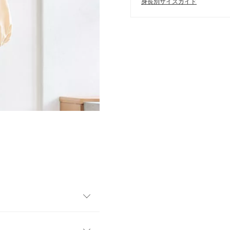
身長別サイズガイド
特徴的な1枚。胸元の刺繍がさ
がすっきり見えるバンドカラ