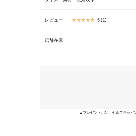
ーで、キレイめにもカジュアルにも取り入れやすく
【素材・サイズ感】
滑らかな質感の肌当たりの良い素材で、ほのかに光
レビュー
★★★★★
★★★★★
5 (1)
います。ヒップにかかるくらいの程よい丈感で、ウ
着丈
ず、すっきりとご着用いただけます。
レビュー：1件
※キャンセル/変更不可
店舗在庫
身幅
肩幅
★★★★★
★★★★★
5
※表示されている情報は、8/09 22:40 時点のものになりま
カラー：ライトグリーン
※在庫ありの表示でも売り切れ等の場合がございますので
購入日：2023/01/07
わせください。
裾幅
とても可愛い☆ サイズも丁度良く 発売されて数年
袖丈
りました♪
兵庫県
三宮店
袖幅
chicomaru |
身長：
151cm
~
155cm
| 体重：
46kg
~
50
袖口幅
姫路店
▲プレゼント用に。セルフラッピ
身長別サイズガ
more
※生産時期の違いによる色や素材に関して、多少の個体
す。予めご了承ください。