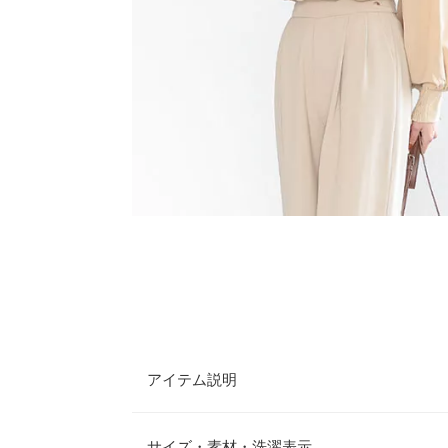
アイテム説明
ふんわりボリュームを持たせたスリーブデザインが
りげなくも華やかな雰囲気を演出します◎。顔回り
サイズ・素材・洗濯表示