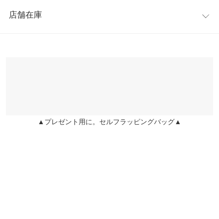
レビュー：0件
イズ感で、ストレスフリーな着心地。サイドスリットが入ってお
身幅
57
店舗在庫
り、足さばきが良いのも◎身長やお好みに合わせて選べる2タイ
more
レビューを書く
肩幅
57
プの丈感も嬉しいポイント。
※表示されている情報は、8/09 08:47 時点のものになります。
投稿でポイントプレゼント
※キャンセル/変更不可
※在庫ありの表示でも売り切れ等の場合がございますので、詳し
裾幅
57.5
くはご利用店舗にお問い合わせください。
袖丈
48
兵庫県
三宮店
袖幅
18.5
店舗在庫
袖口幅
10
▲プレゼント用に。セルフラッピングバッグ▲
姫路店
店舗在庫
ロング
ワンサイズ
着丈
125
身幅
57
肩幅
57