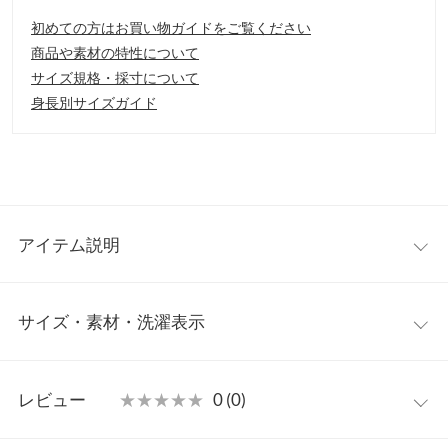
初めての方はお買い物ガイドをご覧ください
商品や素材の特性について
サイズ規格・採寸について
身長別サイズガイド
アイテム説明
ロングシーズン着回し出来る万能シャツワンピース。程よく透け
サイズ・素材・洗濯表示
感があるので、パンツと合わせるスタイルがオススメ。シャツを
伸ばしたようなデザインで、ゆったりしたシルエットが、気にな
るウエストやヒップ周りをカバーしてくれるのも◎レイヤードや
ミディアム
ワンサイズ
羽織りとしても活躍間違いなし。
レビュー
★★★★★
★★★★★
0 (0)
【素材・サイズ感】
着丈
100
肌当たりが、サラッと心地良い綿混素材を使用。ゆったりしたサ