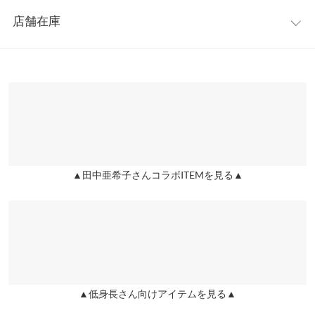
レビュー：7件
【素材・サイズ感】
●【A】股下…55.5/60.5
店舗在庫
上品に見えるジョーゼット素材。色々なトップスに合わせ、カジ
●【A】ワタリ幅…34/36.5
★★★★★
★★★★★
5
ュアルにもモードにも合わせやすい素材をチョイスしました。
●【A】裾幅…29.5/31
カラー：モカ
サイズ：S
購入日：2021/02/26
※表示されている情報は、8/08 12:07 時点のものになります。
※キャンセル/変更不可
●【B】股下…30/34
※在庫ありの表示でも売り切れ等の場合がございますので、詳し
すごい可愛いです！ サイズ感もぴったりで154㎝普通の方に比べ
※A:ボトム、B:裏地
くはご利用店舗にお問い合わせください。
て股下が短い私でも床に擦る事なく、いいかんじに着れて感動し
ました！色違いも欲しいです！沢山着たいと思います♡
※生産時期の違いによる色や素材に関して、多少の個体差が生じ
兵庫県
三宮店
ている場合がございます。予めご了承ください。
店舗在庫
lettuce5409 |
身長：
151cm
~
155cm
| 体重：
41kg
~
45kg
| 足のサイズ：
24.0cm
~
24.5cm
※上記寸法は、生産時に指示した寸法に従い掲載しております。
生産時期の違いによる製造時の個体差が多少生じている場合がご
▲田中亜希子さんコラボITEMを見る▲
姫路店
★★★★★
★★★★★
4
店舗在庫
ざいます。また、商品についたメーカータグの数値とは異なる場
カラー：モカ
サイズ：S
購入日：2021/02/26
合がございます。予めご了承ください。
157cm 49kg 腰はり 下半身太めです。丈は1番長くしてくるぶし下
ぐらいでした。着る時はすこし腰やお尻でつっかえますが、苦で
はない程でした。撫で肩なので、紐は滑り落ちそうですが綿のT
素材
シャツなどでは落ちません。ブラウスなどツルツルした生地では
▲低身長さん向けアイテムを見る▲
（表地）ポリエステル94% ポリウレタン6% （裏地）ポリエステ
落ちてしまいそうです。でも全体的には可愛くて気に入りまし
ル100%