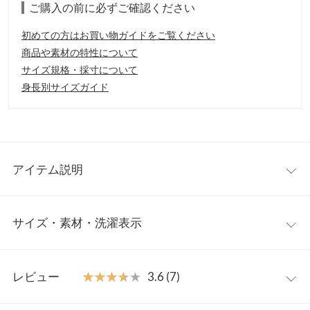
ご購入の前に必ずご確認ください
初めての方はお買い物ガイドをご覧ください
商品や素材の特性について
サイズ規格・採寸について
身長別サイズガイド
アイテム説明
快適にお手続きいただけるようサーバー増強を図っております
サイズ・素材・洗濯表示
が、アクセス集中時はサイト動作が重くなったり、順番待ち制に
随時切り替わることがございます。予めご了承くださいませ。
【実寸(cm)約】
大人気インフルエンサーのakiicoさんコラボレーション商品。細
レビュー
★★★★★
★★★★★
3.6 (7)
●サイズ…S/M
部にもこだわったアシメデザインサロペット。細紐は取り外し可
●【A】着丈…121~129.5/41/1331~139.5/45
能。バックルとボタンで長さ調整可能
●【A】ヒップ幅…50/55