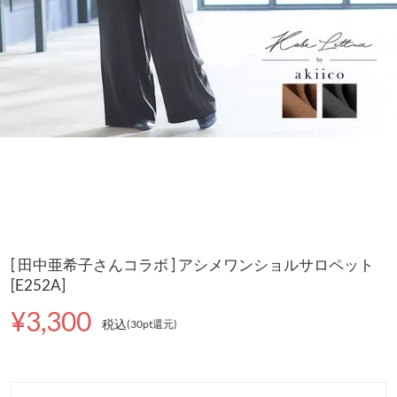
[ 田中亜希子さんコラボ ] アシメワンショルサロペット
[E252A]
¥3,300
税込
(30pt還元
)