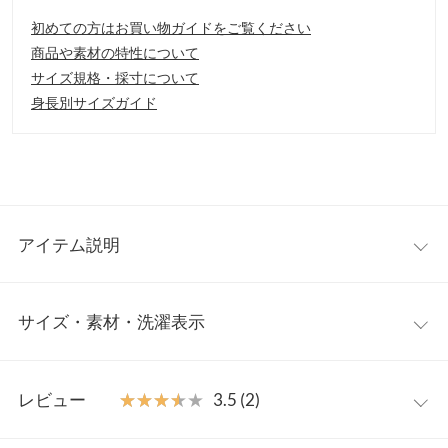
初めての方はお買い物ガイドをご覧ください
商品や素材の特性について
サイズ規格・採寸について
身長別サイズガイド
アイテム説明
センターの切り替えとレースアップデザインとゴールドのチェー
サイズ・素材・洗濯表示
ンがクラシカルで、上品ながらも華やかなイメージに仕上げてく
れます。ゴールドのチェーンは取り外し可能で、気分に合わせて
シンプルな印象にも使って頂けます。
S
M
L
LL
【素材・サイズ感】
レビュー
★★★★★
★★★★★
3.5 (2)
S〜LLの4サイズ展開。高級感漂うスムースの展開で、オンオフ問
筒丈
-
6
-
-
わず大活躍のアイテムです。