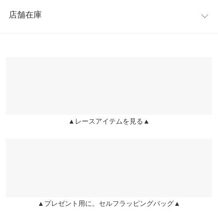
レビュー：2件
※キャンセル/変更不可
足幅
7
7.2
7.4
7.6
店舗在庫
★★★★★
★★★★★
4
つま先口
6.8
7
7.2
7.4
カラー：スムースブラック
サイズ：L
購入日：2021/02/09
※表示されている情報は、8/07 08:15 時点のものになります。
※在庫ありの表示でも売り切れ等の場合がございますので、詳し
甲幅
14
14.2
14.4
14.6
いつも24センチ履いてますがちょっとだけ大きいです！ でも前の
くはご利用店舗にお問い合わせください。
紐でしっかりとめれば問題ないです☺︎ 可愛いデザインなので気に
ヒール高
-
3
-
-
入りました！
さ
兵庫県
三宮店
店舗在庫
miiikt |
身長：
156cm
~
160cm
| 体重：
51kg
~
55kg
| 足のサイズ：
24.0cm
~
24.5cm
前高さ
-
0.7
-
-
▲レースアイテムを見る▲
姫路店
★★★★★
★★★★★
3
片足の重
-
220
-
-
店舗在庫
さ（g）
カラー：スムースブラック
サイズ：M
購入日：2022/08/13
23センチ〜23.5センチで、レタスのつま先細めのぺたんこ靴だと
身長別サイズガイド
サイズ規格・採寸について
Lを選んでいます。 今回はMでよかったです。 浅めの作りなので
かかと上の靴擦れしやすいところまでの高さはありません。代わ
※生産時期の違いによる色や素材に関して、多少の個体差が生じ
りに前の紐で足を固定する感じです。 海外のファストファッショ
ている場合がございます。予めご了承ください。
▲プレゼント用に。セルフラッピングバッグ▲
ン系にありそうなデザインでオシャレに見えます。秋冬用に良さ
※上記寸法は、生産時に指示した寸法に従い掲載しております。