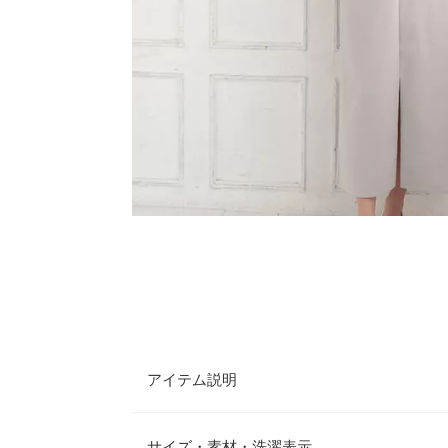
アイテム説明
縦長シルエットで、スタイル良く映る美シルエット
で、お顔周りもすっきり見えて◎キレイめにもカジ
サイズ・素材・洗濯表示