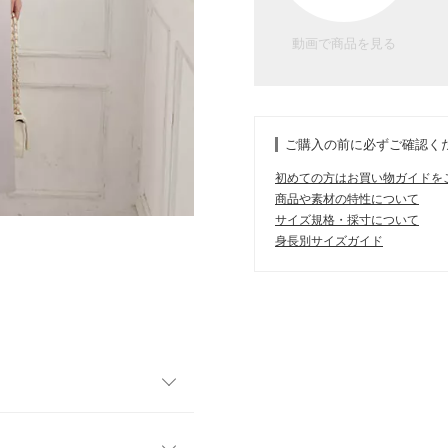
動画で商品を見る
ご購入の前に必ずご確認く
初めての方はお買い物ガイドを
商品や素材の特性について
サイズ規格・採寸について
身長別サイズガイド
ジャンスカ。Vネックデザイン
ュアルにも合わせやすく、着