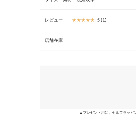
回ししやすいのも嬉しいポイント。
【素材・サイズ感】
フェイクウール素材で、この時期嬉しい素材感。身
レビュー
★★★★★
★★★★★
5 (1)
イズ感。裾には、バックスリット入りで、足さばき
着丈
丈感で、上品な雰囲気に仕上がります。
レビュー：1件
※キャンセル/変更不可
店舗在庫
身幅
肩幅
★★★★★
★★★★★
5
※表示されている情報は、8/07 13:51 時点のものになりま
カラー：スミクロ
※在庫ありの表示でも売り切れ等の場合がございますので
購入日：2021/12/17
わせください。
裾幅
セールで購入しました！ 身長150なので長さが心
袖口幅
ので直し不要でした♪ 色味も凄く可愛い◎ フェイ
兵庫県
三宮店
は丁度良いです☆(裏地は付いてないです) 擦れによ
身長別サイズガ
を付けて沢山着ます！
※生産時期の違いによる色や素材に関して、多少の個体
姫路店
chicomaru |
身長：
151cm
~
155cm
| 体重：
46kg
~
50
す。予めご了承ください。
▲プレゼント用に。セルフラッピ
※上記寸法は、生産時に指示した寸法に従い掲載してお
造時の個体差が多少生じている場合がございます。また
値とは異なる場合がございます。予めご了承ください。
more