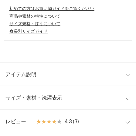
初めての方はお買い物ガイドをご覧ください
商品や素材の特性について
サイズ規格・採寸について
身長別サイズガイド
アイテム説明
上品なツヤ感が魅惑的なタイトスカート。風合いの良い高見えす
サイズ・素材・洗濯表示
る素材を使用しており、エレガントで洗練された雰囲気を演出し
てくれます。きちんと感も出せて、幅広いシーンで活躍。同素材
のオーロラツイルパワショルブラウス（C5167）とのセットアッ
ワンサイズ
プスタイルもオススメ。
レビュー
★★★★★
★★★★★
4.3 (3)
【素材・サイズ感】
【A】総丈
91
肌触り滑らかで、上品な艶めきのオーロラツイル素材を使用。シ