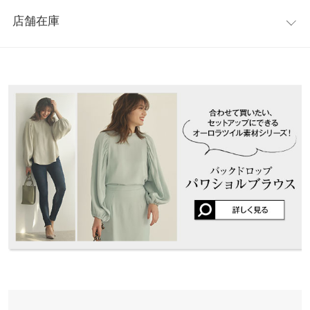
レビュー：3件
ーズンレスな素材感で、長い期間着用して頂けます。サイドの大
【A】ウエスト幅
32.5〜46
店舗在庫
きめのスリットが、足さばきも良く、動きやすさ◎ウエストフロ
★★★★★
★★★★★
5
【A】ヒップ幅
50
ントはすっきり見え、バックはゴムで、穿き心地◎
カラー：アイスベージュ
購入日：2021/02/25
※表示されている情報は、8/07 03:31 時点のものになります。
※キャンセル/変更不可
※在庫ありの表示でも売り切れ等の場合がございますので、詳し
【A】裾幅
48
軽く光沢があり、ストレートロングのラインの綺麗なスカートで
くはご利用店舗にお問い合わせください。
した。 スリットが、しっかり入っていて歩きやすいのと、セクシ
【B】総丈
44
ーで気に入っています。セットアップで購入しました。
兵庫県
三宮店
身長別サイズガイド
サイズ規格・採寸について
店舗在庫
ふさこ |
身長：
156cm
~
160cm
| 体重：
46kg
~
50kg
| 足のサイズ：
24.0cm
~
24.5cm
【A】本体【B】裏地
姫路店
★★★★★
★★★★★
4
店舗在庫
※生産時期の違いによる色や素材に関して、多少の個体差が生じ
カラー：ブラック
購入日：2021/02/17
ている場合がございます。予めご了承ください。
形は良かったのですが歩き辛かったです。 セットアップで買った
※上記寸法は、生産時に指示した寸法に従い掲載しております。
のですがとても可愛かったのでこれからも歩く時に気を付けなが
生産時期の違いによる製造時の個体差が多少生じている場合がご
ら愛用していきます。
ざいます。また、商品についたメーカータグの数値とは異なる場
かねあき |
身長：
156cm
~
160cm
| 体重：
66kg
~
70kg
| 足のサイズ：
23.0cm
合がございます。予めご了承ください。
~
23.5cm