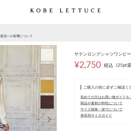
る配送への影響について
サテンロングシャツワンピース 
¥2,750
税込
(25pt
ご購入の前に必ずご確認く
初めての方はお買い物ガイドを
商品や素材の特性について
サイズ規格・採寸について
身長別サイズガイド