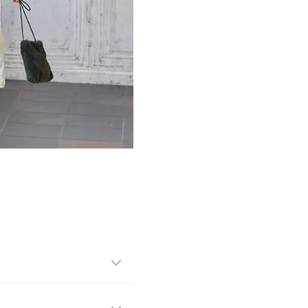
。長めの丈感で、身体のライ
季節は、ニットと重ね着する