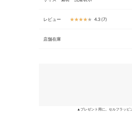
レイヤードでの着こなしも、トレンドライクでオス
【素材・サイズ感】
程よいツヤ感で、上品見えするサテン素材を使用。
レビュー
★★★★★
★★★★★
4.3 (7)
群。絶妙なゆるっとしたサイズ感なので、快適でス
着丈
さを兼ね備えた一着です。
レビュー：7件
※キャンセル/変更不可
店舗在庫
身幅
肩幅
★★★★★
★★★★★
5
※表示されている情報は、8/08 06:37 時点のものになりま
カラー：グレージュ
※在庫ありの表示でも売り切れ等の場合がございますので
購入日：2020/11/13
わせください。
裾幅
高見えします！ レイヤードスタイルが本当にお洒
袖丈
兵庫県
三宮店
lettuce96111 |
身長：
161cm
~
165cm
| 体重：
46
袖幅
袖口幅
姫路店
★★★★★
★★★★★
5
▲プレゼント用に。セルフラッピ
身長別サイズガ
カラー：グレージュ
購入日：2020/10/28
※生産時期の違いによる色や素材に関して、多少の個体
色味、光沢感、丈感完璧でした。今は中にタートル
す。予めご了承ください。