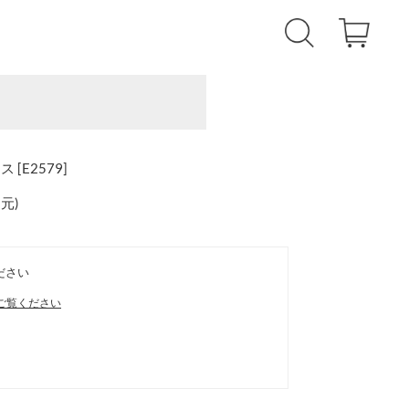
[E2579]
還元
)
ださい
ご覧ください