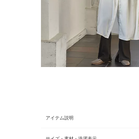
アイテム説明
すっきりと洗練感が漂うサテンのシャツワンピース
ンを拾い過ぎないのも嬉しいポイント。これからの
サイズ・素材・洗濯表示