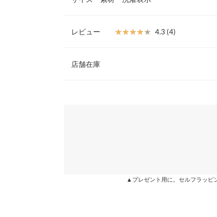
ースとしてはもちろん、ボトムと合わせたレイヤー
【素材・サイズ感】
程よいハリ感と落ち感を兼ね備えた素材感がふんわ
レビュー
★★★★★
★★★★★
4.3 (4)
します。ボリュームのあるデザインで身体のライン
着丈
りのボタンのみで着脱なので、すっぽりとかぶって
レビュー：4件
◎。
店舗在庫
身幅
※キャンセル/変更不可
肩幅
★★★★★
★★★★★
5
※表示されている情報は、8/06 14:15 時点のものになりま
カラー：ピンク
※在庫ありの表示でも売り切れ等の場合がございますので
購入日：2021/01/14
わせください。
裾幅
以前ベージュを購入して、使い勝手が良かったので
袖丈
届いた時にはたたみじわがありますがアイロンで伸
兵庫県
三宮店
います！ 色も可愛すぎない色味で気に入ってしま
袖幅
lettuce2126 |
身長：
151cm
~
155cm
| 体重：
袖口幅
姫路店
▲プレゼント用に。セルフラッピ
身長別サイズガ
★★★★★
★★★★★
5
カラー：ベージュ
購入日：2020/10/30
※生産時期の違いによる色や素材に関して、多少の個体
す。予めご了承ください。