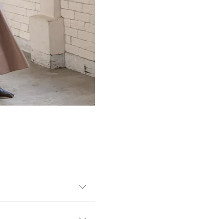
ス。リラックスムードたっぷ
しに。1枚さらっと着てワンピ