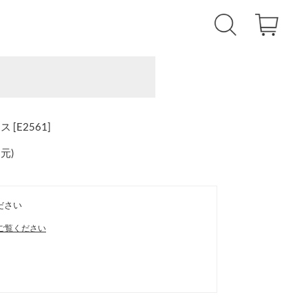
[E2561]
還元
)
ださい
ご覧ください