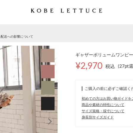
る配送への影響について
ギャザーボリュームワンピース 
¥2,970
税込
(27pt
ご購入の前に必ずご確認く
初めての方はお買い物ガイドを
商品や素材の特性について
サイズ規格・採寸について
身長別サイズガイド