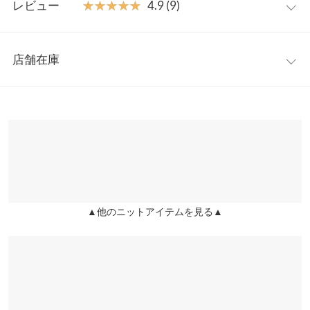
【素材・サイズ感】
レビュー
★★★★★
★★★★★
4.9 (9)
サスティナブルでありながらも柔らかく着心地抜群なリサイクル
着丈
59
ポリエステルを使用したニット素材。程よくゆとりを持たせたシ
レビュー：9件
ルエットながら伸縮性も良く、ボディラインを美しく見せてくれ
身幅
61.5
店舗在庫
ます。
★★★★★
★★★★★
5
襟開き幅
14.5
※キャンセル/変更不可
カラー：ブラックミックス
購入日：2021/10/27
※表示されている情報は、8/09 22:01 時点のものになります。
※在庫ありの表示でも売り切れ等の場合がございますので、詳し
裾幅
42.5
すごく可愛いです！ずっと買うか迷っていましたが買って正解で
くはご利用店舗にお問い合わせください。
した。他のカラーもまた入荷して欲しいです。シンプルで何にで
裄丈
84
も合わせやすくてよかったです。
兵庫県
三宮店
袖幅
17.5
店舗在庫
lettuce1914 |
身長：
~
| 体重：
~
| 足のサイズ：
~
袖口幅
8.5
★★★★★
★★★★★
5
▲他のニットアイテムを見る▲
姫路店
店舗在庫
カラー：ブラックミックス
購入日：2021/09/30
身長別サイズガイド
サイズ規格・採寸について
黒髪なので、黒のトップスを着ると上半身真っ黒になってしまう
※生産時期の違いによる色や素材に関して、多少の個体差が生じ
ため黒は避けていましたが、こちらのブラックミックスは白やグ
ている場合がございます。予めご了承ください。
レーぽい素材が混ざっているので、重いイメージにならなくて良
※上記寸法は、生産時に指示した寸法に従い掲載しております。
いです。 着心地も良いです。