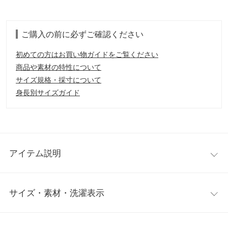
ご購入の前に必ずご確認ください
初めての方はお買い物ガイドをご覧ください
商品や素材の特性について
サイズ規格・採寸について
身長別サイズガイド
アイテム説明
地球に優しい取り組みとして話題の、サスティナブル素材を使用
サイズ・素材・洗濯表示
したニットプルオーバー。程よい起毛感がシーズンムードを高め
てくれます。シンプルなデザインなのでどんなボトムスとも合
い、1枚あると間違いなしなアイテムです。
ワンサイズ