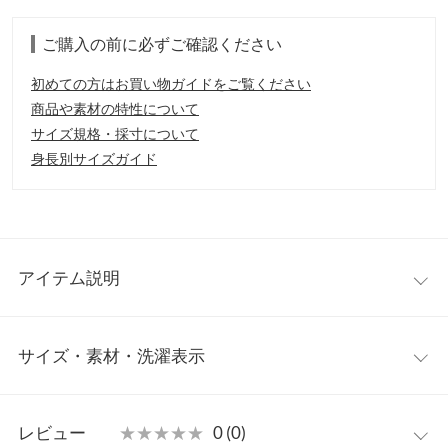
ご購入の前に必ずご確認ください
初めての方はお買い物ガイドをご覧ください
商品や素材の特性について
サイズ規格・採寸について
身長別サイズガイド
アイテム説明
オールスターの素材アレンジモデル。きらめくグリッター素材を
サイズ・素材・洗濯表示
アッパーに採用した華やかな印象のオールスター。織ネームのロ
ゴにもラメ糸を使用。軽量性に優れ、レディースに適した柔らか
めの硬度のE。V。A。インソールを採用。
4インチ
4.5ンチ
5インチ
5.5インチ
【素材・サイズ感】
レビュー
★★★★★
★★★★★
0 (0)
(23.0cm)
(23.5cm)
(24.0cm)
(24.5cm)