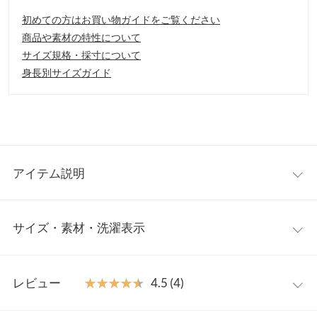
初めての方はお買い物ガイドをご覧ください
商品や素材の特性について
サイズ規格・採寸について
身長別サイズガイド
アイテム説明
ジャガード模様を施したシアー素材のフェミニンブラウス。ウエ
サイズ・素材・洗濯表示
ストから広がるペプラムデザインとボリュームたっぷりのお袖が
女性らしさ漂うアイテムです。ざっくりと開いた背中が大人の抜
け感をプラスします。
ワンサイズ
【素材・サイズ感】
レビュー
★★★★★
★★★★★
4.5 (4)
透け感のある軽やかな素材感。ジャガードの上品な模様が大人っ
着丈
74
ぽい印象に。ウエストはゴム仕様なので窮屈感なく着て頂けま