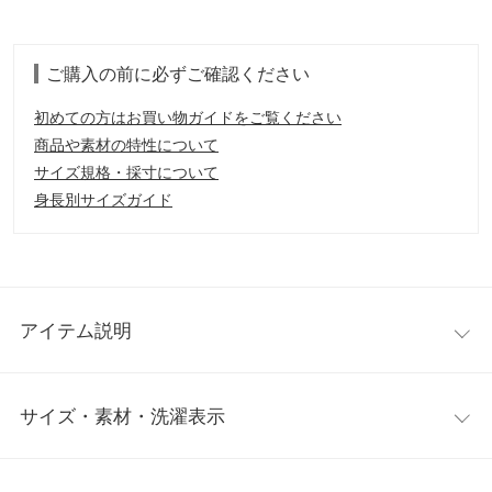
ご購入の前に必ずご確認ください
初めての方はお買い物ガイドをご覧ください
商品や素材の特性について
サイズ規格・採寸について
身長別サイズガイド
アイテム説明
シンプルなサマーニットも太リブが大人な表情に。ハイネックが
サイズ・素材・洗濯表示
すっきりと女性らしい印象を演出します。1枚ではもちろん、シ
アーシャツなどのインナーにもおすすめです。
【素材・サイズ感】
ワンサイズ