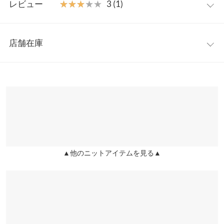
もっちりとした起毛感の少ないニット。体に優しくフィットし、
レビュー
★★★★★
★★★★★
3 (1)
凹凸のあるリブがカーヴィ―ラインをきれいに見せてくれます。
着丈
63
ベーシックカラーと着映えする今年らしいカラーの4色展開も魅
レビュー：1件
力のひとつ。
身幅
19
店舗在庫
※キャンセル/変更不可
★★★★★
★★★★★
3
肩幅
21
カラー：ピンク
購入日：2020/06/29
※表示されている情報は、8/09 07:05 時点のものになります。
※在庫ありの表示でも売り切れ等の場合がございますので、詳し
裾幅
21
洗濯したら首回りめちゃくちゃ伸びました....
くはご利用店舗にお問い合わせください。
のあ |
身長：
156cm
~
160cm
| 体重：
56kg
~
60kg
| 足のサイズ：
24.0cm
~
袖口幅
15.5
24.5cm
兵庫県
三宮店
身長別サイズガイド
サイズ規格・採寸について
店舗在庫
more
レビューを書く
※生産時期の違いによる色や素材に関して、多少の個体差が生じ
▲他のニットアイテムを見る▲
姫路店
投稿でポイントプレゼント
ている場合がございます。予めご了承ください。
店舗在庫
※上記寸法は、生産時に指示した寸法に従い掲載しております。
生産時期の違いによる製造時の個体差が多少生じている場合がご
ざいます。また、商品についたメーカータグの数値とは異なる場
合がございます。予めご了承ください。