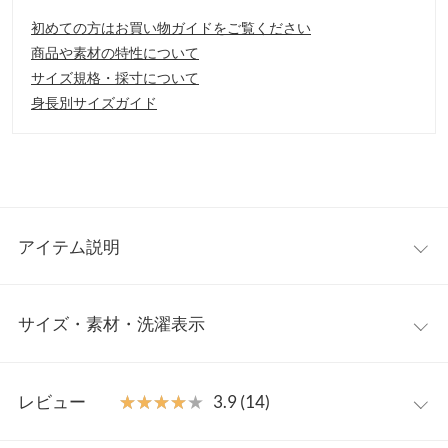
初めての方はお買い物ガイドをご覧ください
商品や素材の特性について
サイズ規格・採寸について
身長別サイズガイド
アイテム説明
トップスを合わせるだけで簡単に大人っぽいコーデが叶う、サロ
サイズ・素材・洗濯表示
ペットワイドパンツ。すっきりとしたワイドシルエットと肩紐を
華奢にすることで子供っぽくならず女性らしさも演出。トップス
次第でカジュアルにもきれい目にも着まわせる1枚。
ワンサイズ
【素材・サイズ感】
レビュー
★★★★★
★★★★★
3.9 (14)
さらっと滑らかで落ち感のある素材。ウエストはイージー仕様
ウエスト幅
39.5
で、すとんとしたシルエットは脚のラインをきれいに見せてくれ