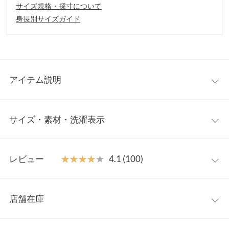
サイズ規格・採寸について
身長別サイズガイド
アイテム説明
大好評を頂いた岡部あゆみさんコラボの5分袖リブニットのお目
サイズ・素材・洗濯表示
見え。細やかなディティールがシンプルなアイテムながら、スタ
イリングを華やかに彩ります。
【素材・サイズ感】
【実寸(cm)約】
起毛感の少ないハイゲージニット。伸縮性もあり、優しく体にフ
レビュー
★★★★★
★★★★★
4.1 (100)
●サイズ…Puf/BBt
ィットし安心感のある着心地に。INでもOUTでも合わせやすい着
●着丈…57/56
丈も魅力のひとつ。
●肩幅…30/31
レビュー：100件
※キャンセル/変更不可
●身幅…39/36
店舗在庫
●袖幅…23/13.5
★★★★★
★★★★★
5
●袖丈…22/26.5
カラー：ネイビー
タイプ：バックボタン
購入日：2023/02/21