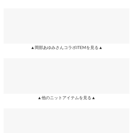
※表示されている情報は、8/09 03:59 時点のものになります。
●裾幅…35/36
※在庫ありの表示でも売り切れ等の場合がございますので、詳し
あゆみさんコラボのリブはかなり着ているので追加購入です。
●袖口幅…12/11.5
くはご利用店舗にお問い合わせください。
TKKW |
身長：
156cm
~
160cm
| 体重：
41kg
~
45kg
| 足のサイズ：
23.0cm
~
23.5cm
※生産時期の違いによる色や素材に関して、多少の個体差が生じ
兵庫県
三宮店
ている場合がございます。予めご了承ください。
店舗在庫
★★★★★
★★★★★
5
※上記寸法は、生産時に指示した寸法に従い掲載しております。
カラー：ネイビー
タイプ：パフスリーブ
購入日：2022/09/08
生産時期の違いによる製造時の個体差が多少生じている場合がご
▲岡部あゆみさんコラボITEMを見る▲
姫路店
店舗在庫
ざいます。また、商品についたメーカータグの数値とは異なる場
とても着やすい。便利。
合がございます。予めご了承ください。
○ |
身長：
156cm
~
160cm
| 体重：
46kg
~
50kg
| 足のサイズ：
23.0cm
~
23.5cm
★★★★★
★★★★★
5
素材
カラー：ブラック
タイプ：バックボタン
購入日：2022/05/20
▲他のニットアイテムを見る▲
レーヨン70% ポリエステル30%
ずっと迷ってたブラック、やっぱり買って正解でした！ 使いやす
商品詳細
いしシルエット綺麗に見せてくれます。
伸縮性：あり 淡色透け：一部あり 濃色透け：一部あり 裏
地：なし
ののた |
身長：
~
| 体重：
~
| 足のサイズ：
~
原産国