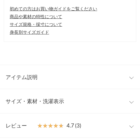
初めての方はお買い物ガイドをご覧ください
商品や素材の特性について
サイズ規格・採寸について
身長別サイズガイド
アイテム説明
大胆なタイダイが今年らしい印象を与えてくれます。カラーによ
サイズ・素材・洗濯表示
って雰囲気が変わって見えるため、とても魅力的でユニークな商
品です。楽ちんに着れる旬のアイテム。
【素材・サイズ感】
ワンサイズ
落ち感のある滑らかな素材を使用。ゆるっと着れるオーバーサイ
レビュー
★★★★★
★★★★★
4.7 (3)
ズはリラックス感ある着心地。カジュアルはもちろん、きれいめ
着丈（前）
75
なスタイリングに合わせると今年らしい着こなしに。