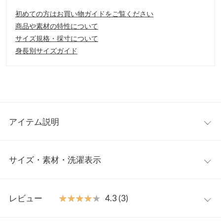
初めての方はお買い物ガイドをご覧ください
商品や素材の特性について
サイズ規格・採寸について
身長別サイズガイド
アイテム説明
両サイドにあしらわれたチュールが華やかな印象のノースリーブ
サイズ・素材・洗濯表示
トップス。チュールによって縦のラインが強調され、細見え効果
も期待できます。スタイリングが上品に仕上がります。
【素材・サイズ感】
ワンサイズ
伸縮性のあるリブカットソー素材。程よくフィットするシルエッ
レビュー
★★★★★
★★★★★
4.3 (3)
トが女性らしいカービィラインをきれいに見せてくれます。デニ
着丈
56
ムなどでカジュアルダウンすると抜け感ある大人の着こなしに。