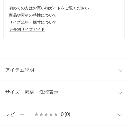
初めての方はお買い物ガイドをご覧ください
商品や素材の特性について
サイズ規格・採寸について
身長別サイズガイド
アイテム説明
ナチュラルな風合いが魅力のガーゼブラウスが登場。ブラウスと
サイズ・素材・洗濯表示
しても、羽織としても活躍。ワイドパンツなどボリューム感ある
ボトムとレイヤードするとトレンドライクな着こなしに。
【素材・サイズ感】
ワンサイズ
透け感のある素材感が軽いイメージ。体のラインが響きにくいシ
レビュー
★★★★★
★★★★★
0 (0)
ルエットのストレスフリーな着用感。
着丈（前）
83
※キャンセル/変更不可