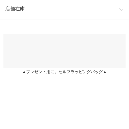
レビュー：0件
着丈（後）
87
店舗在庫
more
レビューを書く
身幅
56
※表示されている情報は、8/07 08:16 時点のものになります。
投稿でポイントプレゼント
※在庫ありの表示でも売り切れ等の場合がございますので、詳し
肩幅
58
くはご利用店舗にお問い合わせください。
裾幅
62
兵庫県
三宮店
袖丈
50
店舗在庫
袖幅
22
▲プレゼント用に。セルフラッピングバッグ▲
姫路店
店舗在庫
袖口幅
10
身長別サイズガイド
サイズ規格・採寸について
※生産時期の違いによる色や素材に関して、多少の個体差が生じ
ている場合がございます。予めご了承ください。
※上記寸法は、生産時に指示した寸法に従い掲載しております。