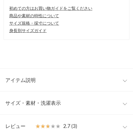
初めての方はお買い物ガイドをご覧ください
商品や素材の特性について
サイズ規格・採寸について
身長別サイズガイド
アイテム説明
ウエスト位置が少し高めなのでスタイルをよく見せてくれ、フレ
サイズ・素材・洗濯表示
アスカートが歩くたびに上品なラインを描きます。上半身がコン
パクトなのでスタイルUP効果も期待でき、ジャケットやブルゾン
合わせもシックにまとまります。
ワンサイズ
【素材・サイズ感】
レビュー
★★★★★
★★★★★
2.7 (3)
透けにくくシワになりずらいので、デイリーにはもちろん、オケ