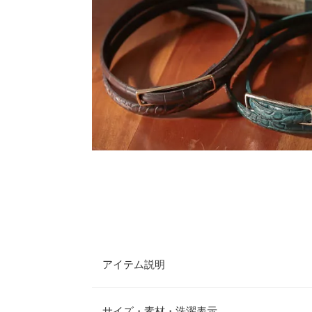
アイテム説明
ほのかに光沢のあるクロコの型押しが高級感を演出
んな服にも合わせやすいのが魅力のひとつ。ワンピ
サイズ・素材・洗濯表示