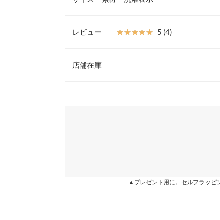
クにもおすすめです。
【素材・サイズ感】
汚れや水に強いフェイクレザーを使用。金具に通す
レビュー
★★★★★
★★★★★
5 (4)
日のスタイリングやお好みで調節できます。
長さ
※キャンセル/変更不可
レビュー：4件
店舗在庫
横幅
身長別サイズガ
★★★★★
★★★★★
5
※表示されている情報は、8/08 02:45 時点のものになりま
カラー：ブラウン
※在庫ありの表示でも売り切れ等の場合がございますので
購入日：2023/06/25
※生産時期の違いによる色や素材に関して、多少の個体
わせください。
す。予めご了承ください。
色々なコーデに使いやすくて重宝する。 値段の割
※上記寸法は、生産時に指示した寸法に従い掲載してお
エストマークできるので良い感じ！
造時の個体差が多少生じている場合がございます。また
兵庫県
三宮店
値とは異なる場合がございます。予めご了承ください。
lettuce4508 |
身長：
51cm
~
55cm
| 体重：
46kg
~
50
姫路店
★★★★★
★★★★★
5
▲プレゼント用に。セルフラッピ
カラー：ブラウン
購入日：2022/08/22
素材
合成皮革
ウエストマークに持ってこいですね☆
商品詳細