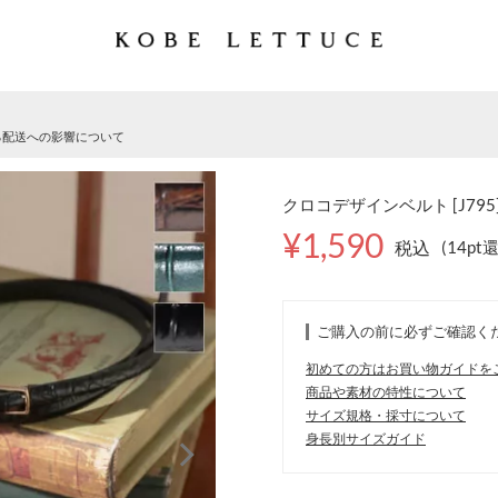
る配送への影響について
クロコデザインベルト [J795
¥1,590
税込
(14pt
ご購入の前に必ずご確認く
初めての方はお買い物ガイドを
商品や素材の特性について
サイズ規格・採寸について
身長別サイズガイド