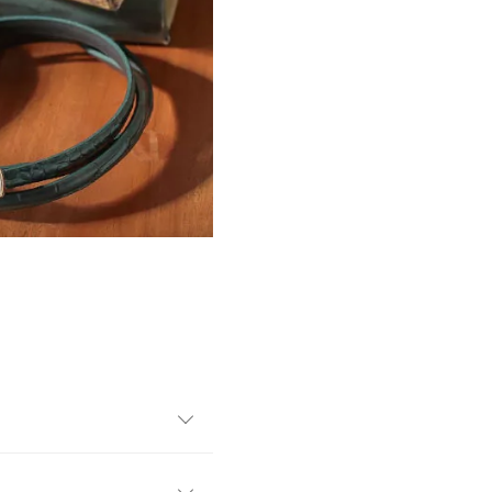
します。華奢なデザインでど
ースやシャツのウエストマー