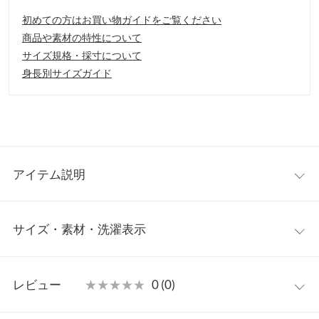
初めての方はお買い物ガイドをご覧ください
商品や素材の特性について
サイズ規格・採寸について
身長別サイズガイド
アイテム説明
毛穴や小ジワをツルンとカバー。皮脂を抑え、なめらかお肌に整
サイズ・素材・洗濯表示
えるプライマー。スキンケア成分配合・化粧崩れをしっかり防止
◎やわらかいテクステャーで毛穴や小じわなどの凸凹をカバー
し、肌色を補正しつつ均一に整える美肌プライマーです。水溶性
【実寸(cm)約】/
コラーゲン（保湿成分）や緑茶エキス（ひきしめ成分）配合でキ
レビュー
★★★★★
★★★★★
0 (0)
メと均一に整え、化粧崩れを防ぎます。
※生産時期の違いによる色や素材に関して、多少の個体差が生じ
※この商品は、商品管理上の観点から返品や交換をお受けできま
ている場合がございます。予めご了承ください。