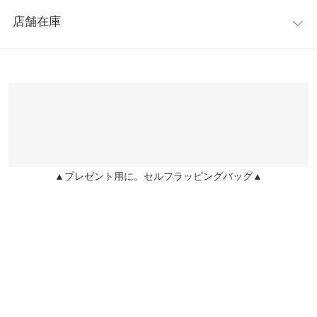
レビュー：0件
せん
※上記寸法は、生産時に指示した寸法に従い掲載しております。
店舗在庫
※キャンセル/変更不可
生産時期の違いによる製造時の個体差が多少生じている場合がご
more
レビューを書く
ざいます。また、商品についたメーカータグの数値とは異なる場
※表示されている情報は、8/09 01:15 時点のものになります。
投稿でポイントプレゼント
合がございます。予めご了承ください。
※在庫ありの表示でも売り切れ等の場合がございますので、詳し
くはご利用店舗にお問い合わせください。
兵庫県
三宮店
店舗在庫
▲プレゼント用に。セルフラッピングバッグ▲
姫路店
店舗在庫