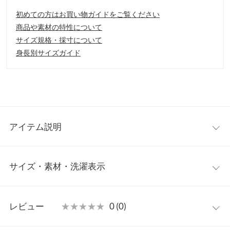
初めての方はお買い物ガイドをご覧ください
商品や素材の特性について
サイズ規格・採寸について
身長別サイズガイド
アイテム説明
フロントのボタンとフポケットデザインがキュートな台形スカー
サイズ・素材・洗濯表示
ト。飽きのこないシンプルな形だからこそ、トレンドを取り入れ
た旬なスタイリングがおすすめ◎
【素材・サイズ感】
ワンサイズ
バックウエストゴムなので楽チン。脚長&美脚効果も◎
レビュー
★★★★★
★★★★★
0 (0)
【スタイリング】
【A】総丈
44
カジュアルなトップスでも、ガーリーなトップスでも合う万能な