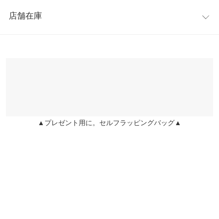
レビュー：0件
スカート。ボーダートップス合わせも可愛い1枚。
【A】ウエスト幅
34〜39
店舗在庫
◆MODEL(163cm:ピンク/164cm:ブラック着)
more
レビューを書く
【A】ヒップ幅
45
※キャンセル/変更不可
※表示されている情報は、8/08 07:35 時点のものになります。
投稿でポイントプレゼント
【サイズ】
※在庫ありの表示でも売り切れ等の場合がございますので、詳し
【A】裾幅
55
ワンサイズ(M)
くはご利用店舗にお問い合わせください。
【実寸(cm)約】
【B】総丈
38
●総丈…44（裏地38）
兵庫県
三宮店
身長別サイズガイド
サイズ規格・採寸について
●ウエスト幅…34-39
店舗在庫
●ヒップ幅…45
【A】本体【B】裏地
●裾幅…55
▲プレゼント用に。セルフラッピングバッグ▲
姫路店
店舗在庫
【素材】
※生産時期の違いによる色や素材に関して、多少の個体差が生じ
表地 綿97％ ポリウレタン3％
ている場合がございます。予めご了承ください。
裏地 ポリエステル 100％
※上記寸法は、生産時に指示した寸法に従い掲載しております。
※【伸縮】なし/【淡色透け】なし/【濃色透け】なし /【裏地】あ
生産時期の違いによる製造時の個体差が多少生じている場合がご
り
ざいます。また、商品についたメーカータグの数値とは異なる場
合がございます。予めご了承ください。