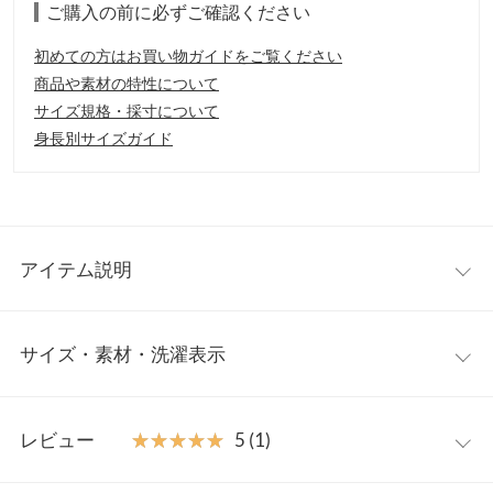
ご購入の前に必ずご確認ください
初めての方はお買い物ガイドをご覧ください
商品や素材の特性について
サイズ規格・採寸について
身長別サイズガイド
アイテム説明
女性らしいレースアップデザインのショートブーツ。足首がスッ
サイズ・素材・洗濯表示
キリ隠れる丈と6cmヒールで美脚効果◎ラウンドトゥと太ヒール
で歩きやすく、デイリーに愛用して頂けます。
【素材・サイズ感】
S
M
L
LL
S〜LLの4サイズ展開。定番のスムース、スエード素材、トレンド
レビュー
★★★★★
★★★★★
5 (1)
のベロア素材の4色展開。
筒丈
14
14.2
14.4
14.6
【スタイリング】