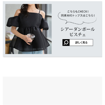
色合いが絶妙でとても素敵です。インナーの色で印象が変わると
くはご利用店舗にお問い合わせください。
ころも気に入っています。
袖丈
30
Shi-i |
身長：
146cm
~
150cm
| 体重：
~
| 足のサイズ：
21.0cm
~
21.5cm
兵庫県
三宮店
裾幅
80
店舗在庫
more
レビューを書く
袖口幅
16
姫路店
店舗在庫
投稿でポイントプレゼント
身長別サイズガイド
サイズ規格・採寸について
※当商品はフリーサイズです。管理都合上、商品ラベルにはSやM
など具体的なサイズが表示されていることがありますが、お届け
の商品に誤りはございませんので、予めご了承ください。
※生産時期の違いによる色や素材に関して、多少の個体差が生じ
ている場合がございます。予めご了承ください。
※上記寸法は、生産時に指示した寸法に従い掲載しております。
生産時期の違いによる製造時の個体差が多少生じている場合がご
ざいます。また、商品についたメーカータグの数値とは異なる場
合がございます。予めご了承ください。