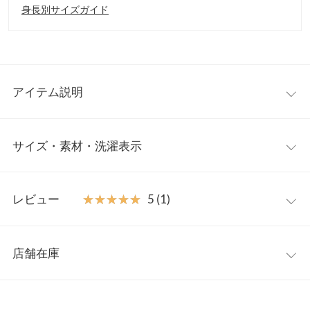
身長別サイズガイド
アイテム説明
立体フォルムで魅せるデコラティブな一枚。ふんわりとした柔ら
サイズ・素材・洗濯表示
かさが女性らしく、大胆なボリューミーさながらシアーの透け感
が軽やかな印象に。シンプルボトムに合わせるだけで華やかさあ
ふれるバレエコアスタイルが完成します◎
フリー
【素材・サイズ感】
レビュー
★★★★★
★★★★★
5 (1)
ハリ感が特徴のシアーダンボール素材を使用。エアリーなシース
着丈
67
ルー感が爽やかな肌見せスタイルに。ぽわんとボリュームをもた
レビュー：1件
せたパプスリーブにふんわり広がるフェミニンシルエットで可愛
肩幅
30
店舗在庫
く体型カバーも叶うペプラムブラウスです。
★★★★★
★★★★★
5
身幅
47
※キャンセル/変更不可
カラー：ブルー
サイズ：フリー
購入日：2025/07/30
※表示されている情報は、8/07 23:34 時点のものになります。
※在庫ありの表示でも売り切れ等の場合がございますので、詳し
袖幅
19