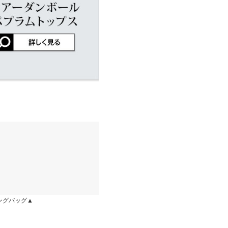
店舗在庫
イド
サイズ規格・採寸について
にはSやMなど具体的なサイズが
はございませんので、予めご了承
着られます。 オフショルにし
差が生じている場合がございま
5cm
| 体重：
41kg
~
45kg
| 足のサイ
ります。生産時期の違いによる製
ズ：
~
、商品についたメーカータグの数
ので肩出して着てます！
kg
| 足のサイズ：
22.0cm
~
22.5cm
：なし 裏地：あり
ングバッグ▲