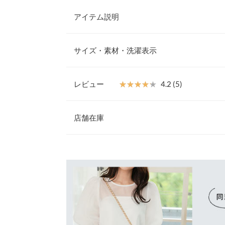
アイテム説明
大胆なボリューム感が目を惹くデコラティブなビス
やかな雰囲気が女性らしく華やかな印象に。パフス
サイズ・素材・洗濯表示
風に肌見せスタイルを楽しめ2wayの着方で着用い
【素材・サイズ感】
ソフトなハリ感と軽さが特徴のシアーダンボール素
レビュー
★★★★★
★★★★★
4.2 (5)
ォルムは身体のラインをカバーし華奢見え効果も。
裏地
調整でき、一枚で着てもレイヤードスタイルも華や
レビュー：5件
す◎
店舗在庫
着丈（肩紐除く）
※キャンセル/変更不可
身幅
★★★★★
★★★★★
5
※表示されている情報は、8/07 18:32 時点のものになりま
カラー：ベージュ
※在庫ありの表示でも売り切れ等の場合がございますので
サイズ：フリー
購入日：2025/07/02
わせください。
ウエスト幅
膨らみ方がとっても可愛いです！ シンプルにパン
袖丈
ら華やか！
兵庫県
三宮店
裾幅
lettuce201504261541491 |
身長：
156cm
~
160cm
袖口幅
姫路店