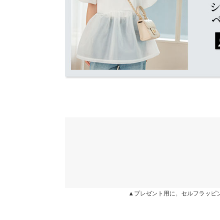
身長別サイズガ
★★★★★
★★★★★
5
カラー：ブラック
サイズ：フリー
購入日：2025/07/01
※当商品はフリーサイズです。管理都合上、商品ラベル
表示されていることがありますが、お届けの商品に誤り
めちゃくちゃ可愛いです。 肩幅ガッシリでも可愛く
ください。
ないバージョンでも肩幅目立ちません。
※生産時期の違いによる色や素材に関して、多少の個体
す。予めご了承ください。
user_20240609125227300215 |
身長：
151cm
~
15
※上記寸法は、生産時に指示した寸法に従い掲載してお
造時の個体差が多少生じている場合がございます。また
値とは異なる場合がございます。予めご了承ください。
★★★★★
★★★★★
4
カラー：ベージュ
サイズ：フリー
購入日：2025/07/01
可愛かったです。袖の所は肩にかけてもすぐ落ちる
素材
(表地)ポリエステル100% (裏地)ポリエステル100%
3136a |
身長：
146cm
~
150cm
| 体重：
41kg
~
45
商品詳細
伸縮性：ややあり 淡色透け：ややあり 濃色透け
▲プレゼント用に。セルフラッピ
原産国
★★★★★
★★★★★
4
中国
カラー：ベージュ
サイズ：フリー
購入日：2025/07/01