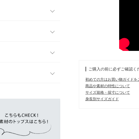
チェトップス。ふんわりと軽
リーブは下ろすとオフショル
ただけます◎
フリー
材。立体感のあるペプラムフ
ストラップはアジャスターで
43
かで可愛いキャミビスチェで
ご購入の前に必ずご確認く
48
初めての方はお買い物ガイドを
44
商品や素材の特性について
す。
サイズ規格・採寸について
、詳しくはご利用店舗にお問い合
38〜48
身長別サイズガイド
ツと合わせてもこのブラウスな
16
店舗在庫
103
| 体重：
46kg
~
50kg
| 足のサイズ：
23.0cm
~
23.5cm
17