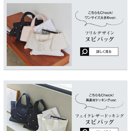
くはご利用店舗にお問い合わせください。
可愛くて、周りの人に「どこで購入したの？」とたくさん聞かれ
持ち手高さ
12
ます！ 色違いで購入したかったですが、完売していました。 再販
兵庫県
三宮店
されたら是非購入したいです！！
ポケット（内）
2
店舗在庫
user_20241018234036892325 |
身長：
161cm
~
165cm
| 体重：
51kg
~
55kg
ショルダー
92
| 足のサイズ：
24.0cm
~
24.5cm
姫路店
店舗在庫
重さ（g）
240
★★★★★
★★★★★
5
カラー：ネイビー
サイズ：S
購入日：2025/01/26
身長別サイズガイド
サイズ規格・採寸について
パールとフリルのデザインが可愛いです。たくさん物が入り、水
※生産時期の違いによる色や素材に関して、多少の個体差が生じ
筒ポケットが付いていたりショルダー紐も付いているので、とて
ている場合がございます。予めご了承ください。
も使いやすいバッグです♪
※上記寸法は、生産時に指示した寸法に従い掲載しております。
252517 |
身長：
151cm
~
155cm
| 体重：
46kg
~
50kg
| 足のサイズ：
23.0cm
生産時期の違いによる製造時の個体差が多少生じている場合がご
~
23.5cm
ざいます。また、商品についたメーカータグの数値とは異なる場
合がございます。予めご了承ください。
★★★★★
★★★★★
5
カラー：ブラック
サイズ：S
購入日：2024/11/26