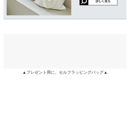
可愛いです！お友達にも褒められました！色違い欲しいくらいで
す！
素材
(基布)綿100% (中綿)ポリエステル100%
るりるり |
身長：
156cm
~
160cm
| 体重：
51kg
~
55kg
| 足のサイズ：
23.0cm
商品詳細
~
23.5cm
伸縮性：なし 淡色透け：なし 濃色透け：なし 裏地：なし
★★★★★
★★★★★
5
原産国
中国
カラー：ブラック
サイズ：S
購入日：2024/11/26
色違いで購入。 使いすぎて、手で持つところの色が変わりまし
た。 とても可愛いです。
▲プレゼント用に。セルフラッピングバッグ▲
mu_mu¨̮♡ |
身長：
156cm
~
160cm
| 体重：
46kg
~
50kg
| 足のサイズ：
23.0cm
~
23.5cm
★★★★★
★★★★★
5
カラー：ブラック
サイズ：S
購入日：2024/11/26
子供がいるとショルダー必須なので助かります！ 持ってるだけで
可愛いしとってもオシャレでテンション上がります♡
おっちゃん |
身長：
151cm
~
155cm
| 体重：
41kg
~
45kg
| 足のサイズ：