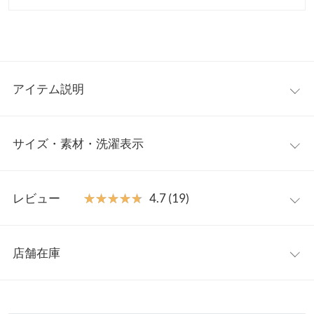
アイテム説明
マルチな使い勝手の良さが魅力のヌビバッグ。シーズンや年齢問
サイズ・素材・洗濯表示
わず、カジュアルからキレイめまでどんなスタイルにも合わせや
すい万能さ。メインバッグとしてはもちろん、サブバッグ、マザ
ーズバッグとしても活躍してくれるトレンドアイテムです◎
S
【素材・サイズ感】
レビュー
★★★★★
★★★★★
4.7 (19)
ナチュラルな風合いのキルティング素材。フリルデザインにパー
高さ
20
ルをあしらい華やかな可愛さをプラス。荷物の出し入れもスムー
レビュー：19件
ズな内ポケット、ペットボトルボルダーの仕切り付きデザイン。
横幅
33
店舗在庫
利便性にも優れデイリー使いにぴったりです◎
★★★★★
★★★★★
5
マチ
15
※キャンセル/変更不可
カラー：ネイビー
サイズ：S
購入日：2026/01/18
※表示されている情報は、8/07 08:15 時点のものになります。
※在庫ありの表示でも売り切れ等の場合がございますので、詳し
持ち手
33
想像していたより、たくさん荷物が入ります！ パールもとっても