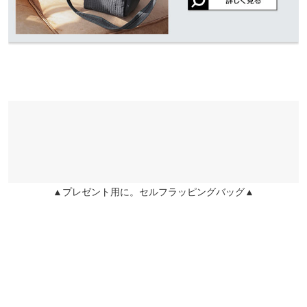
伸縮性：なし 淡色透け：なし 濃色透け：なし 裏地：なし
★★★★★
★★★★★
5
原産国
カラー：ネイビー
サイズ：L
購入日：2024/08/22
中国
フリルデザインの黒が可愛いかったのでこちらも購入しました！
こちらのドッキングタイプも可愛いし作りもしっかりしていま
す。肩掛けできるのもよかった。
さちここ |
身長：
~
| 体重：
~
| 足のサイズ：
~
★★★★★
★★★★★
5
カラー：ブラック
サイズ：L
購入日：2024/09/09
▲プレゼント用に。セルフラッピングバッグ▲
思ったより荷物が入るし肩掛けできるし高みえで気に入りました
はちわれ |
身長：
156cm
~
160cm
| 体重：
46kg
~
50kg
| 足のサイズ：
24.0cm
~
24.5cm
more
レビューを書く