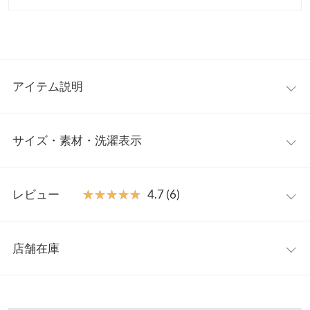
アイテム説明
華やかなパールをあしらった大人可愛いヌビバッグ。A4サイズが
サイズ・素材・洗濯表示
収まるサイズ感で通勤バッグやマザーズバッグ、サブバッグとし
ても様々なシーンで使えるトレンドバッグ。小物の収納に便利な
内ポケット付きで使い勝手の良いトートバッグです。
L
【素材・サイズ感】
レビュー
★★★★★
★★★★★
4.7 (6)
キルト地の優しい素材感にフェイクレザーの切り替えデザインが
高さ
32
印象的。すっきりとしたスマートなシルエットが上品でカジュア
レビュー：6件
ルにもキレイめスタイルにも合わせやすいデザイン。長さの違う
横幅
41.5
店舗在庫
持ち手付きで手提げでもショルダー掛けでも使える利便性も魅力
★★★★★
★★★★★
5
持ち手
35〜59
です◎
カラー：ネイビー
サイズ：L
購入日：2024/10/05
※表示されている情報は、8/09 20:58 時点のものになります。
※キャンセル/変更不可
※在庫ありの表示でも売り切れ等の場合がございますので、詳し
持ち手高さ
16〜27
しっかりとした生地でとっても可愛い！使うのが楽しみです！