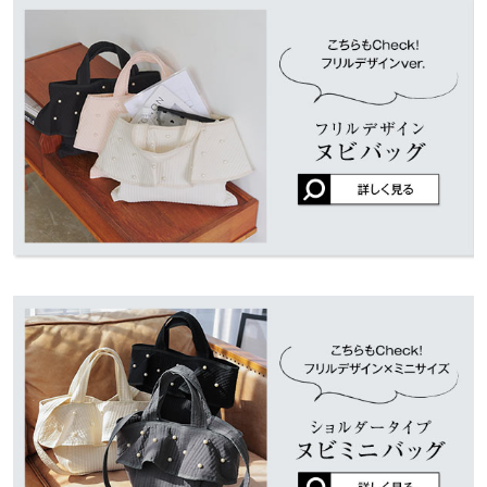
くはご利用店舗にお問い合わせください。
m-k-t |
身長：
156cm
~
160cm
| 体重：
41kg
~
45kg
| 足のサイズ：
24.0cm
~
ポケット（内）
1
24.5cm
兵庫県
三宮店
重さ（g）
410
店舗在庫
★★★★★
★★★★★
5
身長別サイズガイド
サイズ規格・採寸について
カラー：ブラック
サイズ：L
購入日：2024/08/22
姫路店
店舗在庫
前回販売されていたフリルのタイプよりしっかりした生地、作り
※生産時期の違いによる色や素材に関して、多少の個体差が生じ
で良かったです。 沢山入れても形が崩れません。
ている場合がございます。予めご了承ください。
※上記寸法は、生産時に指示した寸法に従い掲載しております。
lettuce202304041921321 |
身長：
~
| 体重：
~
| 足のサイズ：
~
生産時期の違いによる製造時の個体差が多少生じている場合がご
★★★★★
★★★★★
5
ざいます。また、商品についたメーカータグの数値とは異なる場
合がございます。予めご了承ください。
カラー：ブラック
サイズ：L
購入日：2024/09/15
サブバッグが欲しかったので購入しました。 肩掛けもできるし、
パールが片面にしか付いていないのでコーデに合わせてパールを
見せたり無地のほうにしたりして使えるので買って良かったで
素材
す。
(基布)綿100% (中綿)ポリエステル100% (別布)合成皮革
A-Y |
身長：
~
| 体重：
~
| 足のサイズ：
~
商品詳細