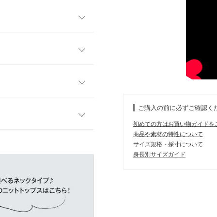
ロスに重なったVネックのさり
をすっきりとした印象に。程
せロングシーズン使えるリブ
フリー
のあるリラックスした着心地
50
エットを実現。ウエストアウ
ご購入の前に必ずご確認く
こだわった一着です◎
47
初めての方はお買い物ガイドを
47
商品や素材の特性について
す。
サイズ規格・採寸について
、詳しくはご利用店舗にお問い合
41
身長別サイズガイド
しゆとりをもって着られま
15.5
ェーブの私でも丁度いいバラン
にも重宝しています。
店舗在庫
53
165cm
| 体重：
~
| 足のサイズ：
~
44