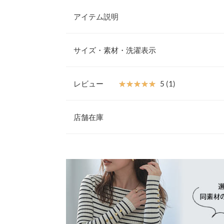
アイテム説明
大人の色っぽさを演出するカシュクールニット。ク
げない肌見せがデコルテラインを強調し、顔まわり
サイズ・素材・洗濯表示
よい厚みで一枚でもインナートップスとしても着回
ニットです。
【素材・サイズ感】
レビュー
★★★★★
★★★★★
5 (1)
肌当たりのよいもっちり柔らかニット素材。伸縮性
着丈
ながらバスト下をややシェイプさせ女性らしいシル
レビュー：1件
トがバランスよく見える丈感、ラフなゆるっと感に
店舗在庫
肩幅
※キャンセル/変更不可
身幅
★★★★★
★★★★★
5
※表示されている情報は、8/09 01:07 時点のものになりま
カラー：ダークレッド
※在庫ありの表示でも売り切れ等の場合がございますので
サイズ：フリー
購入日：2024/11/03
わせください。
ウエスト幅
肩幅は狭く割と大胸ですが、ピチピチする事なく少
袖幅
す。 袖の長さも少し長めで萌え袖になり、骨格ウ
兵庫県
三宮店
スで着られるため、ジーパンやオフィスカジュアル
袖丈
ねここ |
身長：
161cm
~
裾幅
姫路店