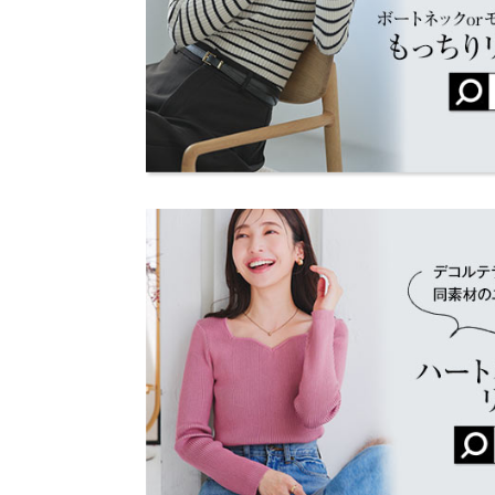
袖口幅
more
身長別サイズガ
※当商品はフリーサイズです。管理都合上、商品ラベル
表示されていることがありますが、お届けの商品に誤り
ください。
※生産時期の違いによる色や素材に関して、多少の個体
す。予めご了承ください。
※上記寸法は、生産時に指示した寸法に従い掲載してお
造時の個体差が多少生じている場合がございます。また
値とは異なる場合がございます。予めご了承ください。
素材
レーヨン 50% ナイロン 26% ポリエステル 24%
商品詳細
伸縮性：あり 淡色透け：ややあり 濃色透け：や