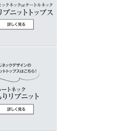
店舗在庫
34
8.5
ねたのでこのお色は嬉しいで
イド
サイズ規格・採寸について
kg
| 足のサイズ：
25.0cm
~
25.5cm
ズを購入。Vではなくハートネ
。ただ、袖が短かったので、
い色です。これからの季節たく
160cm
| 体重：
~
| 足のサイズ：
~