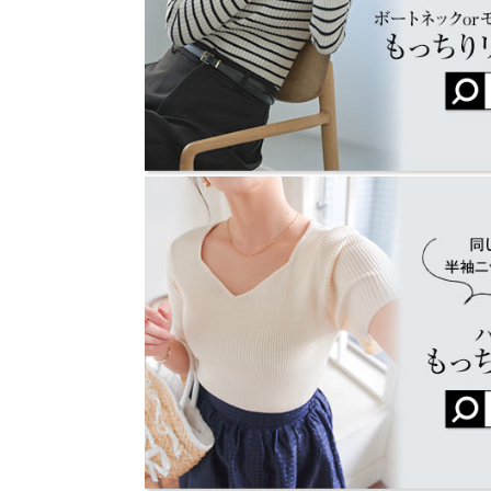
裾幅
31
カラー：サクラ
サイズ：L
購入日：2025/02/16
袖口幅
8
めっちゃ可愛いさくら色！！ 前にピンクを買い損
す。 春になるのが楽しみ！
身長別サイズガ
エム |
身長：
166cm
~
170cm
| 体重：
56kg
~
60
★★★★★
★★★★★
5
カラー：サクラ
サイズ：L
購入日：2025/02/13
リピート購入です。最初に発売されたときにМサイ
ックなのが上品で、肌触りも良い素敵なニットです
今回はLにしました。サクラ、とても春らしい可愛
さん着たいと思います。
lettuce202211151242481 |
身長：
156cm
~
★★★★★
★★★★★
5
カラー：オフホワイト
サイズ：M
購入日：2025/01/29