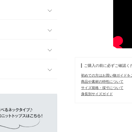
ブニット。デコルテラインを
やかな印象に。コンパクトな
までマッチし、インナーアイ
。もっちり感のあるストレッ
トを表現。様々なスタイリン
L
ご購入の前に必ずご確認く
してくれます。M/Lの2サイ
55
初めての方はお買い物ガイドを
商品や素材の特性について
す。
34
サイズ規格・採寸について
、詳しくはご利用店舗にお問い合
身長別サイズガイド
37
。
11.5
kg
| 足のサイズ：
23.0cm
~
23.5cm
店舗在庫
55