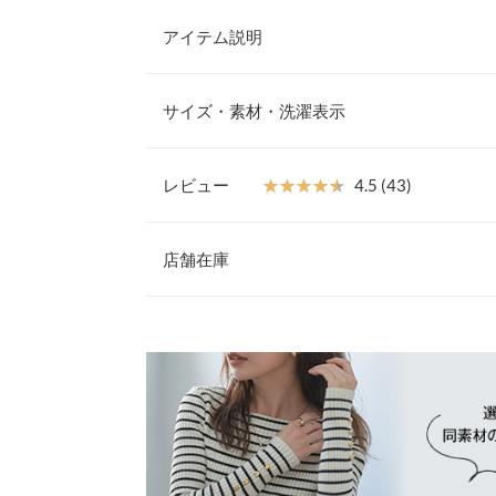
アイテム説明
ハートを描くネックラインが女性らしさ引き立つリ
きれいに見せてくれるハートカットが顔まわりも華
サイズ・素材・洗濯表示
シルエットなのでタイトからワイドなボトム合わせ
テムとしても着回し万能なカットソーです。
【サイズ規格】
【素材・サイズ感】
神戸レタスオリジナルの独自規格です。
レビュー
★★★★★
★★★★★
4.5 (43)
身体のラインが響きにくい程よい厚みのリブニット
チ性が心地よく体にフィットし女性らしいシルエッ
レビュー：43件
M
グに合わせやすいシンプルさがデイリーユースに重宝
店舗在庫
ズ展開でご用意しております◎
着丈
53
※キャンセル/変更不可
★★★★★
★★★★★
5
※表示されている情報は、8/09 22:11 時点のものになりま
肩幅
33
カラー：ベージュ
※在庫ありの表示でも売り切れ等の場合がございますので
サイズ：M
購入日：2025/02/22
わせください。
身幅
34
ハートネックのデザインが可愛くて気に入ってます
袖幅
10.5
兵庫県
三宮店
キナ |
身長：
156cm
~
160cm
| 体重：
46kg
~
50
袖丈
54
姫路店
★★★★★
★★★★★
5