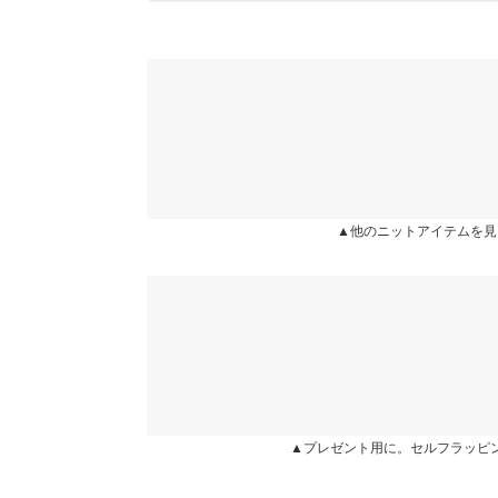
このシリーズ、可愛すぎる！4着くらい買いました
lettuce201601191459041 |
身長：
161cm
~
165cm
★★★★★
★★★★★
5
カラー：レッド
サイズ：M
購入日：2024/11/20
▲他のニットアイテムを見
※生産時期の違いによる色や素材に関して、多少の個体
ネックラインがめちゃめちゃ可愛いです！ジャケッ
す。予めご了承ください。
になります。赤も冬らしい赤で素敵です。
※上記寸法は、生産時に指示した寸法に従い掲載してお
造時の個体差が多少生じている場合がございます。また
aika148 |
身長：
146cm
~
150cm
| 体重：
41kg
~
45
値とは異なる場合がございます。予めご了承ください。
more
▲プレゼント用に。セルフラッピ
素材
レーヨン 50% ナイロン 26% ポリエステル 24%