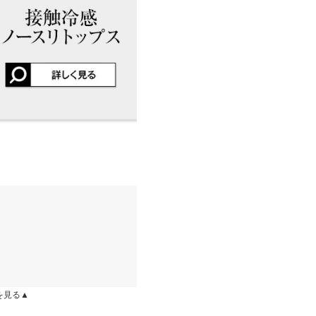
店舗在庫
にはSやMなど具体的なサイズが
はございませんので、予めご了承
ウエスト上まで履くか、一つ
くちゃ良い！！サラサラして
差が生じている場合がございま
ます(^^)毎日でも履きたいく
入して、セットアップ風に着
ります。生産時期の違いによる製
やしてくれると嬉しいな！
、商品についたメーカータグの数
kg
| 足のサイズ：
23.0cm
~
23.5cm
で、安物見えしません。夏暑
やあり 裏地：なし
kg
| 足のサイズ：
22.0cm
~
22.5cm
を見る▲