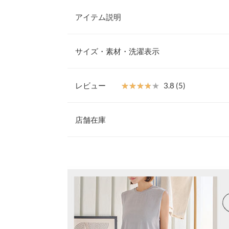
アイテム説明
ストレスフリーな着心地が魅力のイージーパンツ。
む時期にぴったりなワードローブの強い味方。カジ
サイズ・素材・洗濯表示
たデザインでこなれた雰囲気漂う大人のリラックス
【素材・サイズ感】
やや光沢感のあるてろっとした質感が特徴。タック
レビュー
★★★★★
★★★★★
3.8 (5)
ので脚のラインを拾いにくくきれいなストレートシ
ウエスト幅
ップス【C7166】とのセットアップスタイルもお
レビュー：5件
※キャンセル/変更不可
店舗在庫
ヒップ幅
前股上
★★★★★
★★★★★
5
※表示されている情報は、8/06 22:11 時点のものになりま
カラー：ブラック
※在庫ありの表示でも売り切れ等の場合がございますので
サイズ：フリー
購入日：2024/06/21
わせください。
股下
とてもおしゃれです。
ワタリ幅
兵庫県
三宮店
まりまりこ |
身長：
151cm
~
155cm
|
裾幅
身長別サイズガ
姫路店
★★★★★
★★★★★
5