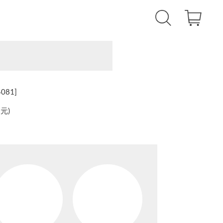
81]
還元
)