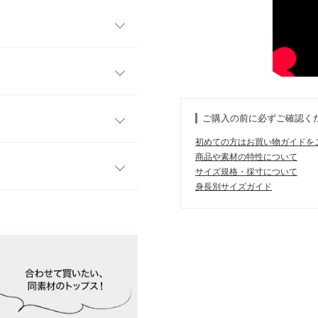
接触冷感機能付きで夏の汗ば
ュアル感と上品さを兼ね備え
パンツです。
フリー
の入った落ち感のある素材な
ご購入の前に必ずご確認く
ルエットを表現。同素材のト
33〜46
初めての方はお買い物ガイドを
すすめです◎
商品や素材の特性について
54.8
サイズ規格・採寸について
身長別サイズガイド
37
す。
、詳しくはご利用店舗にお問い合
64
34
 体重：
46kg
~
50kg
| 足のサイズ：
~
店舗在庫
32
イド
サイズ規格・採寸について