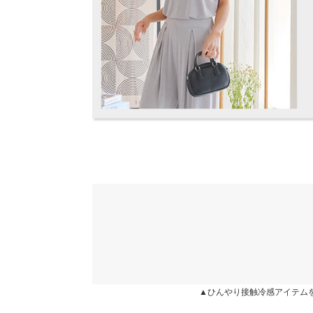
カラー：ブラック
サイズ：フリー
購入日：2024/06/28
※当商品はフリーサイズです。管理都合上、商品ラベル
表示されていることがありますが、お届けの商品に誤り
丈が身長１５２センチの私には少し長いんですが、
ください。
折って履けば問題はなかったです。着心地はめちゃ
※生産時期の違いによる色や素材に関して、多少の個体
いて気持ちいいし暑がりな私でも問題なく涼しく履け
す。予めご了承ください。
らい本当に着心地良い！！同じ生地のトップスも購
※上記寸法は、生産時に指示した寸法に従い掲載してお
ています(^^)色のバリエーションも、もう少し増
造時の個体差が多少生じている場合がございます。また
値とは異なる場合がございます。予めご了承ください。
a.i711 |
身長：
151cm
~
155cm
| 体重：
51kg
~
55
★★★★★
★★★★★
4
カラー：サックス
サイズ：フリー
購入日：2024/07/11
素材
ポリエステル95% ポリウレタン5%
確かに、接触冷感です。サックスの色味がおしゃれ
商品詳細
いって日に活躍しそう!
伸縮性：あり 淡色透け：ややあり 濃色透け：や
原産国
maaaaho |
身長：
161cm
~
165cm
| 体重：
56kg
~
60
中国
▲ひんやり接触冷感アイテム
★★★★★
★★★★★
3