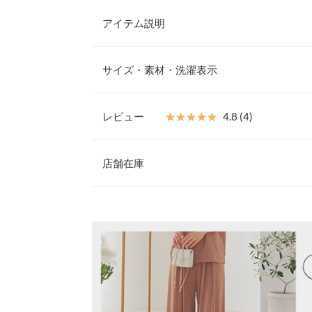
アイテム説明
イージーな着心地が魅力のノースリトップス。シン
ワードローブに欠かせない一着。さっと着るだけで
サイズ・素材・洗濯表示
いこなれ感を演出してくれます。これからの暑い時
き◎
【素材・サイズ感】
レビュー
★★★★★
★★★★★
4.8 (4)
やや光沢感のあるてろっとした質感。動くたび柔ら
着丈
ープが品のある印象。肌にやさしくフィットするノ
レビュー：4件
ー使いからオフィスカジュアルのジャケットやスー
店舗在庫
肩幅
め。同素材のボトム【M4081】と合わせてセット
※キャンセル/変更不可
身幅
★★★★★
★★★★★
5
※表示されている情報は、8/06 22:07 時点のものになりま
カラー：サックス
※在庫ありの表示でも売り切れ等の場合がございますので
サイズ：フリー
購入日：2025/05/07
わせください。
裾幅
さらさらの生地で涼しく、今年の夏たくさん着まし
袖口幅
兵庫県
三宮店
(･∀･) |
身長：
151cm
~
155cm
|
身長別サイズガ
※当商品はフリーサイズです。管理都合上、商品ラベル
姫路店
★★★★★
★★★★★
5