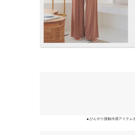
表示されていることがありますが、お届けの商品に誤り
カラー：ブラック
サイズ：フリー
購入日：2024/06/20
ください。
※生産時期の違いによる色や素材に関して、多少の個体
セットで購入したのですがこちらのトップスはめち
す。予めご了承ください。
てます！手持ちのどのタイプのパンツでもスカートで
※上記寸法は、生産時に指示した寸法に従い掲載してお
お気に入りです^ ^お店の中でシャツを羽織っても
造時の個体差が多少生じている場合がございます。また
✳︎✳︎
値とは異なる場合がございます。予めご了承ください。
lettuce2091 |
身長：
156cm
~
160cm
| 体重：
41kg
~
45
★★★★★
★★★★★
5
素材
カラー：ブラック
サイズ：フリー
購入日：2024/06/28
ポリエステル95% ポリウレタン5%
商品詳細
すごくサラサラしてて着心地もよく、暑がりな私で
伸縮性：あり 淡色透け：ややあり 濃色透け：や
くて、サイズも丁度よく何も文句の付け所もないく
原産国
なくなる時期まで着まくります(^^)
中国
a.i711 |
身長：
151cm
~
155cm
| 体重：
51kg
~
55
▲ひんやり接触冷感アイテム
洗濯表示
★★★★★
★★★★★
4