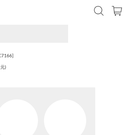
166]
還元
)