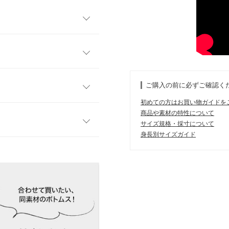
プルデザインで合わせやすく
女性らしさ引き立つ大人っぽ
期にうれしい接触冷感機能付
フリー
ご購入の前に必ずご確認く
かな生地感から生まれるドレ
59
初めての方はお買い物ガイドを
ンストレスな着心地でデイリ
商品や素材の特性について
ツのインナー使いにもおすす
37
サイズ規格・採寸について
アップでも着用いただけます。
身長別サイズガイド
49
す。
、詳しくはご利用店舗にお問い合
45
た！色味も素敵です♡
23
 体重：
41kg
~
45kg
| 足のサイズ：
~
店舗在庫
イド
サイズ規格・採寸について
にはSやMなど具体的なサイズが