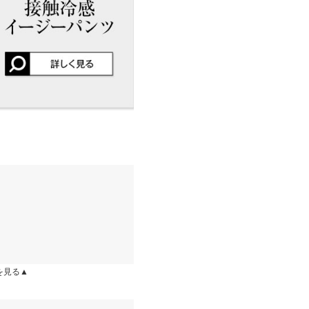
店舗在庫
はございませんので、予めご了承
差が生じている場合がございま
ゃめちゃ着用頻度高く着用し
も(ジャンスカでも)合うので
ります。生産時期の違いによる製
おかしくないしで重宝してます
、商品についたメーカータグの数
kg
| 足のサイズ：
23.0cm
~
23.5cm
も全く暑く感じないし、涼し
やあり 裏地：なし
らい最高のトップス！！着れ
kg
| 足のサイズ：
23.0cm
~
23.5cm
を見る▲