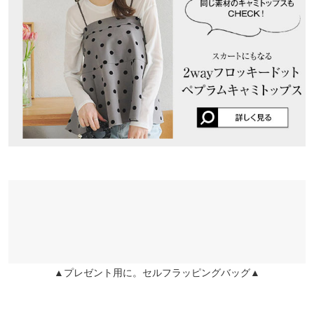
ワタリ幅
36
lettuce202008170835051 |
身長：
161cm
~
165cm
| 体重：
~
| 足のサイズ：
兵庫県
三宮店
~
裾幅
33
店舗在庫
身長別サイズガイド
サイズ規格・採寸について
★★★★★
★★★★★
4
姫路店
店舗在庫
カラー：グレー×ブラック
サイズ：フリー
購入日：2024/05/16
※当商品はフリーサイズです。管理都合上、商品ラベルにはSやM
とても可愛く履き心地はいいのですが少し大きめに感じました！
など具体的なサイズが表示されていることがありますが、お届け
の商品に誤りはございませんので、予めご了承ください。
lettuce202008170835051 |
身長：
~
| 体重：
~
| 足のサイズ：
~
※生産時期の違いによる色や素材に関して、多少の個体差が生じ
★★★★★
★★★★★
3
ている場合がございます。予めご了承ください。
※上記寸法は、生産時に指示した寸法に従い掲載しております。
カラー：ブラック×ブラック
サイズ：フリー
購入日：2024/02/16
生産時期の違いによる製造時の個体差が多少生じている場合がご
デザインはかわいいけど、痩せ方なのもあってかちょっとウェス
ざいます。また、商品についたメーカータグの数値とは異なる場
トがゆるゆるだった。
合がございます。予めご了承ください。
lettuce5359 |
身長：
151cm
~
155cm
| 体重：
36kg
~
40kg
| 足のサイズ：
23.0cm
~
23.5cm
▲プレゼント用に。セルフラッピングバッグ▲
素材