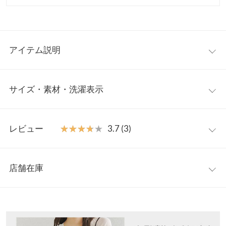
アイテム説明
美脚見えがうれしい大人のキレイめショーパン。タック入りのハ
サイズ・素材・洗濯表示
イウエストデザインが女性らしいシルエットを演出し、スタイル
アップを叶えてくれます。きれいめからカジュアルスタイルま
で、幅広く使えるボトムはマストに持っておきたい一本です◎。
フリー
【素材・サイズ感】
レビュー
★★★★★
★★★★★
3.7 (3)
さらっとした質感が心地良いスタックス素材。フロントウエスト
ウエスト幅
33〜40
はホック仕様で腰回りをすっきりと華奢見え、バッグゴム入りな
レビュー：3件
ので動きやすく快適な穿き心地。トレンドのフロッキードット柄
ヒップ幅
48
店舗在庫
と、春らしいカラーが魅力の4色展開です。
★★★★★
★★★★★
4
前股上
32
※キャンセル/変更不可
カラー：ブラック×ブラック
サイズ：フリー
購入日：2024/05/16
※表示されている情報は、8/07 23:46 時点のものになります。
※在庫ありの表示でも売り切れ等の場合がございますので、詳し
股下
13.5
色違いで購入しました。トップスをインしても短めのトップス合
くはご利用店舗にお問い合わせください。
わせても可愛いです！