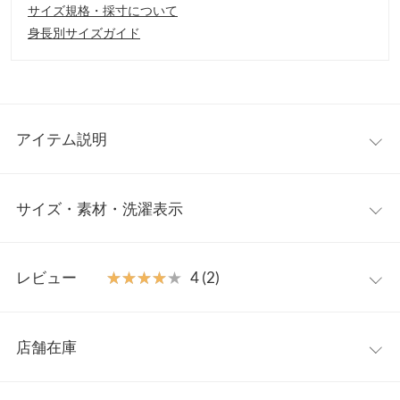
サイズ規格・採寸について
身長別サイズガイド
アイテム説明
キャミソールとしてもスカートとしても着回しを楽しめる魅力の
サイズ・素材・洗濯表示
2way仕様。メリハリのあるシルエットは存在感があり一枚でもレ
イヤードスタイルにも目を惹くアイテム。トップスにもボトムに
もなる一着はどちらの着こなしもトレンドスタイルに仕上げてく
M
れます。
レビュー
★★★★★
★★★★★
4 (2)
【素材・サイズ感】
着丈
45
ストレッチ性のあるカットソー素材でリラクシーな着心地。表面
レビュー：2件
感のあるフロッキードットが大人可愛く、シックに着映えする表
身幅
33.5〜42
店舗在庫
情豊かな一枚。立体的なフレアシルエットで体型カバー＆細見え
★★★★★
★★★★★
4
裾幅
80
効果もうれしい魅力です。
カラー：ブラックドット
サイズ：M
購入日：2024/06/28