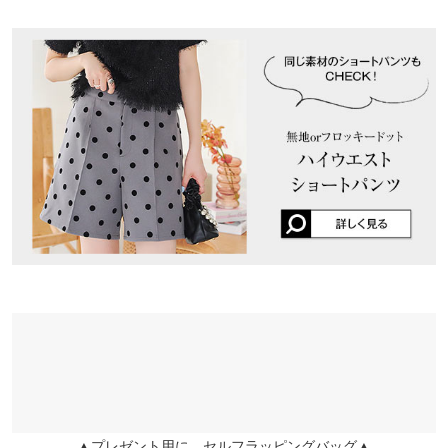
※表示されている情報は、8/08 23:00 時点のものになります。
※キャンセル/変更不可
身長別サイズガイド
サイズ規格・採寸について
※在庫ありの表示でも売り切れ等の場合がございますので、詳し
このドットパンツを持ってるのでセットアップ風に合わせたくて
くはご利用店舗にお問い合わせください。
購入。胴回りがキツイかな？と思ったけどそんなこともなくて、
※生産時期の違いによる色や素材に関して、多少の個体差が生じ
丁度良かったです。
ている場合がございます。予めご了承ください。
兵庫県
三宮店
店舗在庫
a.i711 |
身長：
151cm
~
155cm
| 体重：
51kg
~
55kg
| 足のサイズ：
23.0cm
~
※上記寸法は、生産時に指示した寸法に従い掲載しております。
23.5cm
生産時期の違いによる製造時の個体差が多少生じている場合がご
ざいます。また、商品についたメーカータグの数値とは異なる場
姫路店
★★★★★
★★★★★
4
店舗在庫
合がございます。予めご了承ください。
カラー：ブラックドット
サイズ：M
購入日：2024/02/15
体型でいうと、鳩胸で大胸のカテゴリーなので、胸元心配でした
が気になりませんでした!!前はふわっとあがりますが、後ろに切
素材
り返しがありくびれが作れるので、後ろ姿はスッキリしていま
本体 ポリエステル95% ポリウレタン5%・フロッキー ポリエステ
す。めっっちゃ可愛いです♡フロッキードットのパンツとセット
ル100%
アップ風に着ます😆ライブでも、セットアップは違和感ないと言
商品詳細
ってました。
伸縮性：ややあり 淡色透け：なし 濃色透け：なし 裏地：な
maaaaho |
身長：
161cm
~
165cm
| 体重：
56kg
~
60kg
| 足のサイズ：
22.0cm
し
~
22.5cm
原産国
▲プレゼント用に。セルフラッピングバッグ▲