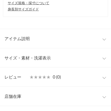
サイズ規格・採寸について
身長別サイズガイド
アイテム説明
大人気インフルエンサー【mikuさん】コラボのキッズサイズアイ
サイズ・素材・洗濯表示
テムが登場。親子でおしゃれをお楽しみいただけるように大人サ
イズのおそろいトップス
【C6782】
のキッズサイズをご用意いた
しました。ママと同じ大人ベースのデザインで高見えする1着で
【サイズ規格】
す◎。
レビュー
★★★★★
★★★★★
0 (0)
神戸レタスオリジナルの独自規格です。
【素材・サイズ感】
お子様ご自身で着用しやすいように大人サイズとはデザインを少
レビュー：0件
S(90/100)
M(110/120)
しチェンジ。後ろ襟から入ったタックで動きやすく、ネックライ
店舗在庫
着丈
37.5〜40.5
42.5〜45.5
ンは広めに設定し着脱しやすい仕様に◎。シワになりにくい＆ご
more
レビューを書く
自宅でお洗濯可能なイージーケアなのも嬉しいポイントです。