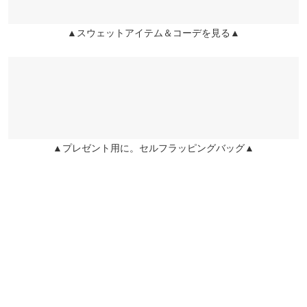
▲スウェットアイテム＆コーデを見る▲
▲プレゼント用に。セルフラッピングバッグ▲
※生産時期の違いによる色や素材に関して、多少の個体差が生じ
ている場合がございます。予めご了承ください。
※上記寸法は、生産時に指示した寸法に従い掲載しております。
生産時期の違いによる製造時の個体差が多少生じている場合がご
ざいます。また、商品についたメーカータグの数値とは異なる場