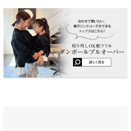
※表示されている情報は、8/08 12:50 時点のものになります。
肩幅
32
37
投稿でポイントプレゼント
※キャンセル/変更不可
※在庫ありの表示でも売り切れ等の場合がございますので、詳し
くはご利用店舗にお問い合わせください。
身幅
36
40
袖幅
14
16
兵庫県
三宮店
店舗在庫
袖丈
27
36
姫路店
裾幅
42
46
店舗在庫
袖口幅
7
8
身長別サイズガイド
サイズ規格・採寸について