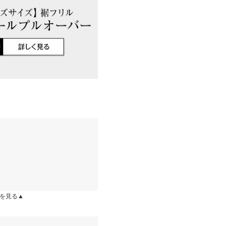
店舗在庫
10
/01
イド
サイズ規格・採寸について
楽ちんな希にフリルのおかげ
上に詰まっていましたが私は
にはSやMなど具体的なサイズが
はございませんので、予めご了承
| 体重：
46kg
~
50kg
| 足のサイズ：
差が生じている場合がございま
23.0cm
~
23.5cm
ります。生産時期の違いによる製
、商品についたメーカータグの数
/02
た。もう少し広かった方が良
るととても可愛いく気に入っ
）ポリエステル87% レーヨン
を見る▲
 体重：
56kg
~
60kg
| 足のサイズ：
~