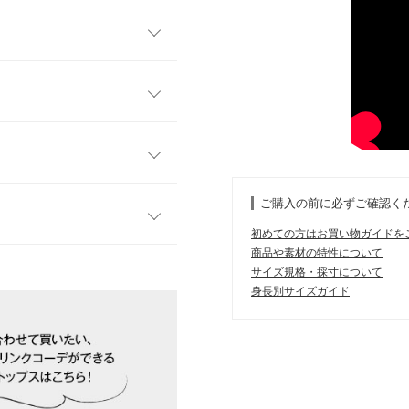
テム。裾のフリルが可愛らしい
ので、お子様とお揃いでご着用
yなのも嬉しいポイントです。
フリー
ボール素材が着心地抜群の1
身頃がさり気なく体型カバー
59
のでデイリー使いにぴったり
ご購入の前に必ずご確認く
68
初めての方はお買い物ガイドを
57
商品や素材の特性について
す。
サイズ規格・採寸について
、詳しくはご利用店舗にお問い合
/09/08
55
身長別サイズガイド
23
| 体重：
41kg
~
45kg
| 足のサイズ：
店舗在庫
52
23.0cm
~
23.5cm
58