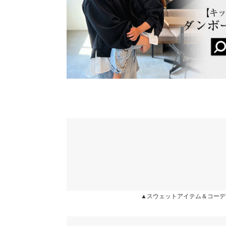
★★★★★
★★★★★
5
袖口幅
カラー：ブラック×ブラック
サイズ：フリー
購入日：2023/09
身長別サイズガ
ブラックフリルに一目惚れでした！ゆるっと着れて
ですごく可愛い感じになります。首周りが思った以
※当商品はフリーサイズです。管理都合上、商品ラベル
それも可愛いなと思いました！
表示されていることがありますが、お届けの商品に誤り
ください。
lettuce202211291149571 |
身長：
156cm
~
160cm
※生産時期の違いによる色や素材に関して、多少の個体
す。予めご了承ください。
※上記寸法は、生産時に指示した寸法に従い掲載してお
造時の個体差が多少生じている場合がございます。また
★★★★★
★★★★★
4
値とは異なる場合がございます。予めご了承ください。
カラー：ブラック×ブラック
サイズ：フリー
購入日：2023/09
着心地は良いのですが、首回りが少し狭く感じまし
かったですが、デザインは良くデニムに合わせて着
ています。
素材
(本体)ポリエステル95% ポリウレタン5% （別布
▲スウェットアイテム＆コーデ
lettuce1857 |
身長：
156cm
~
160cm
|
13%
商品詳細