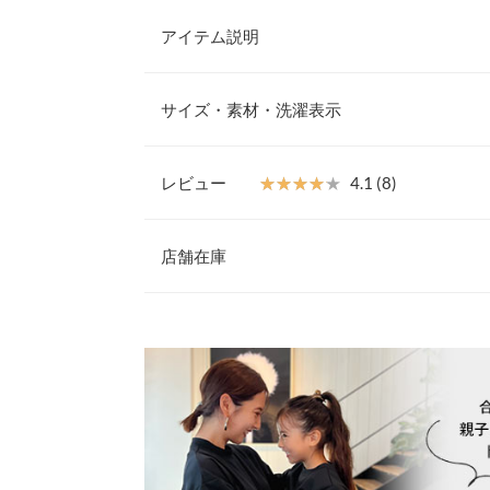
アイテム説明
大人気インフルエンサー【mikuさん】コラボアイ
印象のプルオーバー。キッズサイズ
サイズ・素材・洗濯表示
(C6911)
もある
いただけます。裾のフリルは取り外し可能で、2wa
【素材・サイズ感】
ほのかにハリ感のある、さらっともっちりしたダン
レビュー
★★★★★
★★★★★
4.1 (8)
枚。すとんと肩落ちしたシルエットとゆとりのある
着丈（前）
もしてくれます。型崩れしにくくシワになりにくい
レビュー：8件
です。
店舗在庫
着丈（後）
※キャンセル/変更不可
肩幅
★★★★★
★★★★★
5
※表示されている情報は、8/08 23:07 時点のものになりま
カラー：ネイビーブラック×オフ
※在庫ありの表示でも売り切れ等の場合がございますので
サイズ：フリー
購入日：2023
わせください。
身幅
一枚で可愛い。楽で動きやすい。
袖幅
兵庫県
三宮店
lettuce202303201423111 |
身長：
151cm
~
155cm
袖丈
裾幅
姫路店