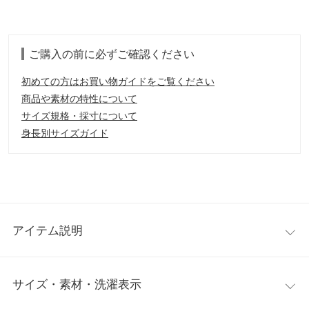
ご購入の前に必ずご確認ください
初めての方はお買い物ガイドをご覧ください
商品や素材の特性について
サイズ規格・採寸について
身長別サイズガイド
アイテム説明
うるおいに包まれる肌にやさしいインナーウェア。とろみ感のあ
サイズ・素材・洗濯表示
る触り心地でしっとりとなめらか。ストレッチが効いた優しい穿
き心地も魅力です。縫い目が表にでているので肌への刺激も少な