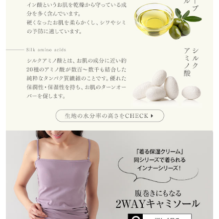
しました。
※上記寸法は、生産時に指示した寸法に従い掲載しております。
生産時期の違いによる製造時の個体差が多少生じている場合がご
チャモ |
身長：
151cm
~
155cm
| 体重：
~
| 足のサイズ：
~
ざいます。また、商品についたメーカータグの数値とは異なる場
合がございます。予めご了承ください。
more
レビューを書く
投稿でポイントプレゼント
素材
綿95% ポリウレタン5%
商品詳細
伸縮性：あり 淡色透け：なし 濃色透け：なし 裏地：なし