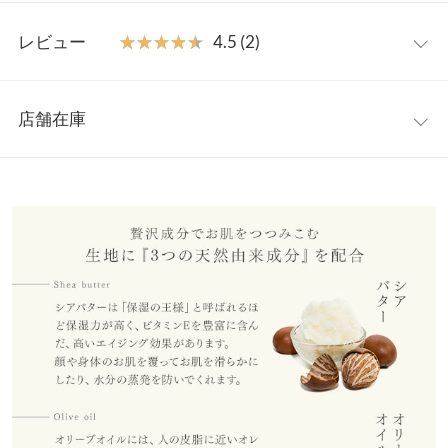
く敏感肌の方にもおすすめです。
M
L
【素材・サイズ感】
レビュー
★★★★★
★★★★★
4.5 (2)
吸水性、通気性に優れた綿混素材。股上が深く丈が長めなのでお
前股上
25
26
腹周りから太ももまでしっかりと包み込んでくれます。お腹部分
レビュー：2件
にはポケットがついているのでカイロなどを入れられる利便性も
後股上
25
26
店舗在庫
◎
★★★★★
★★★★★
5
ウエスト幅
29〜47
31〜52
※この商品は、商品管理上の観点から返品や交換をお受けできま
カラー：パープル
サイズ：L
購入日：2025/08/23
※表示されている情報は、8/07 21:02 時点のものになります。
せん。
※在庫ありの表示でも売り切れ等の場合がございますので、詳し
ヒップ幅
33
36
骨格ストレートと骨格ウェーブが混じってると言われた、ラブリ
※キャンセル/変更不可
くはご利用店舗にお問い合わせください。
ー体型の娘に購入しました！ お腹冷えやすい人に凄く良い商品で
裾幅
16
17
した! ラスト1点だったので、もう一枚購入したかったです。
兵庫県
三宮店
総丈
50
52
店舗在庫
ジス |
身長：
146cm
~
150cm
| 体重：
61kg
~
65kg
| 足のサイズ：
25.0cm
~
25.5cm
ワタリ幅
21
22
姫路店
★★★★★
★★★★★
4
店舗在庫
身長別サイズガイド
サイズ規格・採寸について
カラー：グレー
サイズ：L
購入日：2023/09/11
お腹が弱い人間としてカイロポケットがあるスパッツタイプのイ
※生産時期の違いによる色や素材に関して、多少の個体差が生じ
ンナーを探していたので助かりました！ 色違いでブラックも購入
ている場合がございます。予めご了承ください。