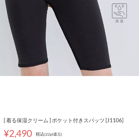
[ 着る保湿クリーム ] ポケット付きスパッツ [J1106]
¥2,490
税込
(22pt還元
)