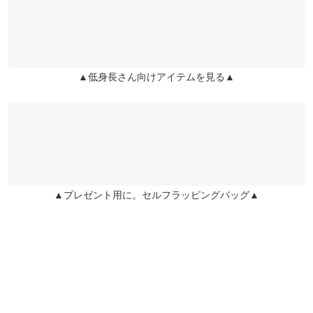
23.0cm
~
23.5cm
★★★★★
★★★★★
5
カラー：アイボリー
サイズ：M
購入日：2025/02/22
▲低身長さん向けアイテムを見る▲
何年か前にピンクを買って良かったのでアイボリーを購入しまし
た。仕事でも普段用でも使えるので重宝してます。
※生産時期の違いによる色や素材に関して、多少の個体差が生じ
りぼん |
身長：
161cm
~
165cm
| 体重：
51kg
~
55kg
| 足のサイズ：
23.0cm
~
ている場合がございます。予めご了承ください。
23.5cm
※上記寸法は、生産時に指示した寸法に従い掲載しております。
生産時期の違いによる製造時の個体差が多少生じている場合がご
★★★★★
★★★★★
5
ざいます。また、商品についたメーカータグの数値とは異なる場
カラー：アイボリー
サイズ：プチS
購入日：2025/02/23
▲プレゼント用に。セルフラッピングバッグ▲
合がございます。予めご了承ください。
長さも丁度良く、生地も柔らかく着心地がいいです！
エンタ |
身長：
146cm
~
150cm
| 体重：
41kg
~
45kg
| 足のサイズ：
22.0cm
~
22.5cm
素材
ポリエステル74% レーヨン22% ポリウレタン4%
more
レビューを書く
商品詳細