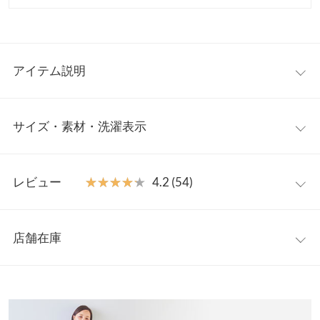
アイテム説明
大人気インフルエンサーの田中亜希子さんコラボレーション商
サイズ・素材・洗濯表示
品。ロングセラー商品の
と同素
【M3363】ジャージーワイドパンツ
材を使用したナロースカート。縦長のシルエットにバックウエス
トのVカットと長めのベンツスリットがこなれ感を引き出しま
【サイズ規格】
す。
レビュー
★★★★★
★★★★★
4.2 (54)
神戸レタスオリジナルの独自規格です。
【素材・サイズ感】
柔らかでリラックスした着心地ながら、上品できれい見えするジ
レビュー：54件
プチS
プチM
M
ャージー素材を使用。しわになりにくく、デイリーユースにぴっ
店舗在庫
ウエスト幅
31
33.5
33.5
たり◎ぜひワードローブに加えてほしい1枚です。
★★★★★
★★★★★
5
※キャンセル/変更不可
カラー：ペールブルー
サイズ：M
購入日：2026/06/22
※表示されている情報は、8/09 09:33 時点のものになります。
ヒップ幅
44.5
47
47
※在庫ありの表示でも売り切れ等の場合がございますので、詳し
４色めです。カジュアルにもきれいめにも使えるので活躍してま
くはご利用店舗にお問い合わせください。
裾幅
50
52.5
52.5
す。また新色作ってほしいです。