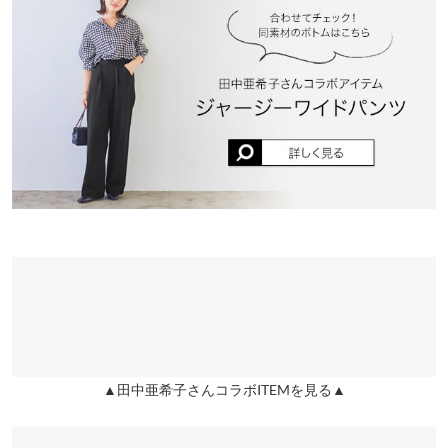
りんちゃん.g |
身長：
156cm
~
160cm
| 体重：
46kg
~
50kg
| 足のサイズ：
総丈
84
84
92
兵庫県
三宮店
23.0cm
~
23.5cm
店舗在庫
身長別サイズガイド
サイズ規格・採寸について
★★★★★
★★★★★
5
姫路店
店舗在庫
カラー：アイボリー
サイズ：M
購入日：2026/03/13
何色ももっています。長さもちょうどよくインするとスッキリ着
ることができます。ブラウス再販したらほしいです。
りんちゃん.g |
身長：
156cm
~
160cm
| 体重：
46kg
~
50kg
| 足のサイズ：
23.0cm
~
23.5cm
★★★★★
★★★★★
5
カラー：ウォームピンク
サイズ：M
購入日：2026/01/25
２色目です。ハイウエストで細く見えます。程よくキレイ目なの
で、遊びでも仕事でも、着れます。ホワイト再販してほしいで
▲田中亜希子さんコラボITEMを見る▲
す。
りんちゃん.g |
身長：
156cm
~
160cm
| 体重：
46kg
~
50kg
| 足のサイズ：