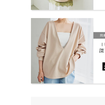
※生産時期により混率と取扱い絵表示が異なります
少し大きいです。ただ履けなくはないです。着心地
ん。予めご了承ください。
は来ていると思います。当初よりは少しけば立つの
でこれからもきようと思います
lettuce201907100018361 |
身長：
141cm
~
145cm
洗濯表示
生産時期により①
★★★★★
★★★★★
5
カラー：ライトグレー
サイズ：Mショート
購入日：2026/02/
生産時期により②
このパンツは4色持っているくらいお気に入りです
lettuce201902171816501 |
身長：
156cm
~
160cm
more