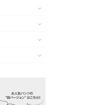
ション商品。プチプラとは思えな
向けのSショート、普通体型・
ん向けのLショート、平均身長
サイズ展開。ぜひワードローブ
Mショート
Mロング
Lショート
34
34
37
い見えするジャージー素材を
ーユースにぴったり◎。サイ
50
50
53
ト。
25.5
25.5
27.5
す。
、詳しくはご利用店舗にお問い合
3/23
63
69
63
ぴったりで、色違いも持って
31.5
31.5
33.5
なコーディネートで着られま
店舗在庫
34.5
34.5
34.5
kg
| 足のサイズ：
23.0cm
~
23.5cm
イド
サイズ規格・採寸について