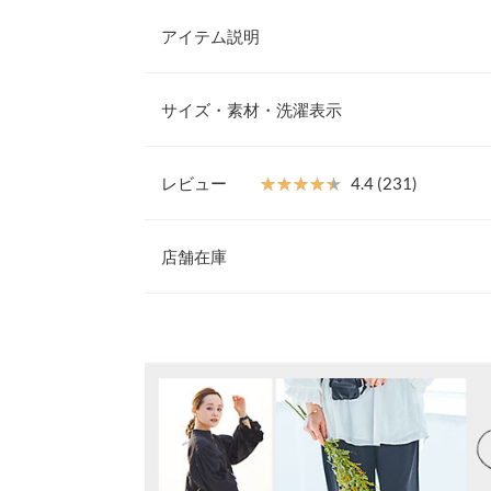
アイテム説明
大人気インフルエンサーのakiicoさんコラボレー
い素材感が魅力のワイドパンツ。細身・低身長さん
サイズ・素材・洗濯表示
低身長さん向けのMショート、グラマー・低身長さ
さん向けのMロングの、Myサイズを見つけられる
Sショート
に加えてほしいアイテムです。
レビュー
★★★★★
★★★★★
4.4 (231)
【素材・サイズ感】
ウエスト幅
31.5
柔らかでリラックスした着心地ながら、上品できれ
レビュー：231件
使用。動きやすくてしわになりにくいので、デイリ
店舗在庫
ヒップ幅
47.5
ドのボタンでウエスト調整できるのも嬉しいポイン
※キャンセル/変更不可
裾幅
24.5
★★★★★
★★★★★
5
※表示されている情報は、8/09 16:47 時点のものになりま
カラー：スレートグレー
※在庫ありの表示でも売り切れ等の場合がございますので
サイズ：Mショート
購入日：2026/0
わせください。
股下
63
このワイドパンツは本当に着心地がよくてサイズも
ワタリ幅
30.5
います。 このグレーは落ち着いた色で、キレイめ
兵庫県
三宮店
す。
前股上
33.5
akubi |
身長：
151cm
~
155cm
| 体重：
41kg
~
45
身長別サイズガ
姫路店