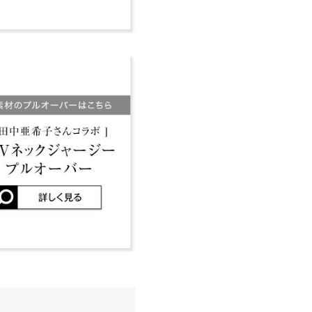
。 素材感の違いはございませ
がいいのでもうかれこれ３年
が早い気も、、ただ好きなの
| 体重：
41kg
~
45kg
| 足のサイズ：
22.0cm
~
22.5cm
03
。
| 体重：
46kg
~
50kg
| 足のサイズ：
洗濯表示について
23.0cm
~
23.5cm
レビューを書く
投稿でポイントプレゼント