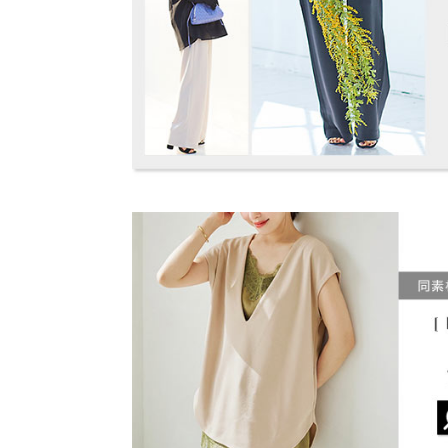
※生産時期の違いによる色や素材に関して、多少の個体
★★★★★
★★★★★
5
す。予めご了承ください。
カラー：オフホワイト
サイズ：Lショート
購入日：2026/04/3
※上記寸法は、生産時に指示した寸法に従い掲載してお
造時の個体差が多少生じている場合がございます。また
以前Mショートを購入してお腹周りがきつかったの
値とは異なる場合がございます。予めご了承ください。
た。ちょうどよかったです
パンダさん |
身長：
151cm
~
155cm
| 体重：
51kg
~
55
素材
★★★★★
★★★★★
5
ポリエステル74% レーヨン22% ポリウレタン4%
カラー：オフホワイト
サイズ：Sショート
購入日：2026/02/1
ポリエステル75% レーヨン21% ポリウレタン4%
※生産時期により混率が微妙に異なっておりますが
低身長に丈感丁度よくて可愛いです。
ん。
商品詳細
TT |
身長：
151cm
~
155cm
| 体重：
41kg
~
45
伸縮性：一部あり 淡色透け：なし 濃色透け：な
原産国
中国
★★★★★
★★★★★
5
カラー：ブラック
サイズ：Sショート
購入日：2026/02/27