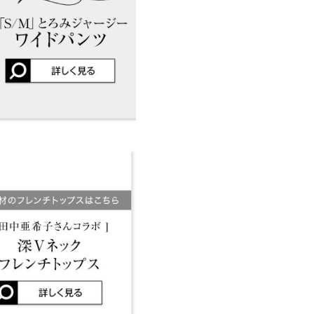
店舗在庫
差が生じている場合がございま
0
ります。生産時期の違いによる製
、商品についたメーカータグの数
で、今回はLショートにしまし
kg
| 足のサイズ：
24.0cm
~
24.5cm
0
、素材感に違いはございませ
kg
| 足のサイズ：
22.0cm
~
22.5cm
し 裏地：なし