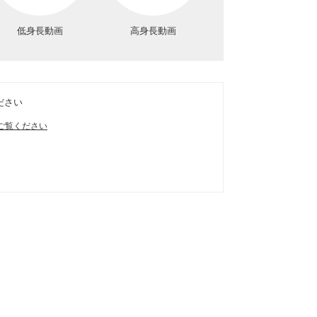
低身長動画
高身長動画
ださい
ご覧ください