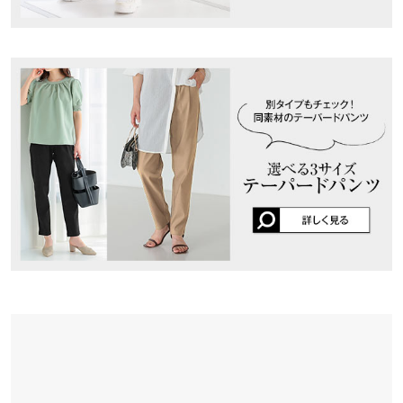
user_20230810101017738668 |
身長：
151cm
~
155cm
| 体重：
46kg
~
50kg
| 足のサイズ：
23.0cm
~
23.5cm
★★★★★
★★★★★
5
カラー：ブラック
サイズ：S
購入日：2023/10/21
Xsを購入しましたが少し短く、形が気に入っていたのでSを購入
しました！！ ぴったり！！
かんさい |
身長：
151cm
~
155cm
| 体重：
41kg
~
45kg
| 足のサイズ：
~
★★★★★
★★★★★
5
カラー：デニム風ブラック
サイズ：プチS
購入日：2023/01/12
短足のわたしでも丈がちょうどよく、とても足が細見えします❣️
カラー違いのもの3着持ってます🥰
314 |
身長：
141cm
~
145cm
| 体重：
~
| 足のサイズ：
~
※生産時期の違いによる色や素材に関して、多少の個体差が生じ
ている場合がございます。予めご了承ください。
more
レビューを書く
※上記寸法は、生産時に指示した寸法に従い掲載しております。