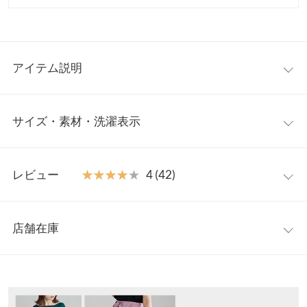
アイテム説明
センタータック+フレアラインで脚長効果の美脚パンツ。低身長
サイズ・素材・洗濯表示
さん向けのプチサイズと、高身長さん向けのトールサイズをご用
意いたしました。ぴったりマイサイズで履けて、カジュアルにも
キレイめにも使える万能パンツです。
【サイズ規格】
【素材・サイズ感】
レビュー
★★★★★
★★★★★
4 (42)
神戸レタスオリジナルの独自規格です。
ロングヒット商品の
選べる3丈動けるストレッチタイトスカート
[M2394]
の生地を使用。縦横共に良く伸び、柔らかくしなやかな
レビュー：42件
S
M
L
プチ
プチ
プチ
トー
ト
生地はストレスフリーな履き心地。ウエストは内側ゴムの仕様を
店舗在庫
S
M
L
ルS
ル
採用し、タックINもすっきり綺麗に。
★★★★★
★★★★★
5
ウエ
28.5〜
31〜
34〜
28.5〜
31〜
34〜
28.5〜
31
※キャンセル/変更不可
カラー：ブラック
サイズ：S
購入日：2024/06/07
※表示されている情報は、8/10 23:06 時点のものになります。
スト
46
49
51
46
49
51
46
49
※在庫ありの表示でも売り切れ等の場合がございますので、詳し
生地は薄いですが、見た目はとても良いです。 足がキレイに見え
幅
くはご利用店舗にお問い合わせください。
ます。何にでもあいそうですし買って良かったです。