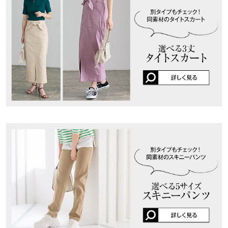
ヒッ
41.5
44
47
41.5
44
47
41.5
44
みぃなお |
身長：
151cm
~
155cm
| 体重：
41kg
~
45kg
| 足のサイズ：
22.0cm
兵庫県
三宮店
プ幅
~
22.5cm
店舗在庫
裾幅
23
24
25
23
24
25
23
24
★★★★★
★★★★★
5
姫路店
店舗在庫
カラー：オフホワイト
サイズ：プチS
購入日：2024/01/24
股下
67
69
71
62.5
64.5
64.5
76
76
ペラペラです！ ペラペラの口コミ見ましたが、 他の良い評価が多
ワタ
25
26
27.5
25
26
27.5
25
26
く気にしていませんでしたが、 届いてビックリ。下着透けます！
リ幅
Tバックの肌色か白ならギリギリ履けるのか..？ 良い評価の方はど
うやって履いてるの？
前股
28.5
29.5
30.5
27.5
28.5
29.5
29.5
31
ビビたん |
身長：
146cm
~
150cm
| 体重：
36kg
~
40kg
| 足のサイズ：
21.0cm
上
~
21.5cm
身長別サイズガイド
サイズ規格・採寸について
★★★★★
★★★★★
5
カラー：エクリュ
サイズ：M
購入日：2023/12/26
Mサイズじゃないと丈が足りないがSサイズじゃないとウエストが
大きい。 でも凄く履きやすく色違いでも購入！