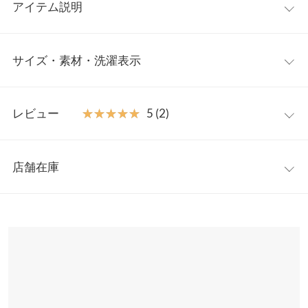
アイテム説明
人気インフルエンサーのeriさんセレクトアイテム。ポップな柄が
サイズ・素材・洗濯表示
魅力のバッグ用ショルダーストラップが登場。カラフルな色使い
と太幅のストラップで、シンプルなバッグに付けるだけでさりげ
なくアップデートされた印象が叶います。
ワンサイズ
【素材・サイズ感】
レビュー
★★★★★
★★★★★
5 (2)
しっかりとした厚みの生地＋大人っぽいニュアンスの合皮使い。
長さ
87〜147
アジャスター付きで、お好みの長さに調節が可能です。コンパク
レビュー：2件
トなサイズのバッグにも、大きめのバッグにもばっちり合うの
横幅
3.5
店舗在庫
で、コーデの幅が広がります。 本製品の掲載時点で【1月下旬予
★★★★★
★★★★★
5
身長別サイズガイド
サイズ規格・採寸について
約】と表示しておりましたが、コロナウイルスの影響で、【2月
カラー：ブラウン
購入日：2022/02/03
※表示されている情報は、8/06 22:23 時点のものになります。
中旬予約】に変更となっております。（2022/01/13 時点）
※在庫ありの表示でも売り切れ等の場合がございますので、詳し
※生産時期の違いによる色や素材に関して、多少の個体差が生じ
ハデ過ぎで悪目立ちするかと思いましたが バックと同色のストラ
くはご利用店舗にお問い合わせください。
ている場合がございます。予めご了承ください。
ップを使用すれば違和感無くコーデに合わせやすく大変気に入っ
入荷時期が異なる商品を同時にご注文され
≪お届け日について≫
※上記寸法は、生産時に指示した寸法に従い掲載しております。
て使用しています♪ ショルダーの幅も絶妙な太さで肩も痛くなら
た場合は、最遅の入荷時期にまとめて発送となります。 「入荷
兵庫県
三宮店
生産時期の違いによる製造時の個体差が多少生じている場合がご
ず素材もシッカリしていて◎ 気に入って他のカラーも購入しまし
済」 商品と合わせての購入を検討されている方は、別々でお会計
店舗在庫
ざいます。また、商品についたメーカータグの数値とは異なる場
た☆
していただくことをおすすめします。
≫詳しくはこちら≪