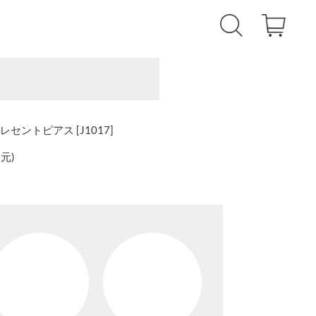
ムクレセントピアス [J1017]
還元
)