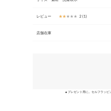
大人っぽい印象でつけられるのが魅力的。
【素材・サイズ感】
マットなテクスチャーのゴールド、シルバーメッキ
レビュー
★★★★★
★★★★★
2 (1)
ウンでもアップでもしっかり存在感がでるサイズな
長さ
えてくれること間違いなしです。
レビュー：1件
身長別サイズガ
店舗在庫
≪お届け日について≫
入荷時期が異なる商品を同時
※生産時期の違いによる色や素材に関して、多少の個体
の入荷時期にまとめて発送となります。 「2月中旬
★★★★★
★★★★★
2
※表示されている情報は、8/07 20:47 時点のものになりま
す。予めご了承ください。
を検討されている方は、別々でお会計していただ
カラー：シルバー
※在庫ありの表示でも売り切れ等の場合がございますので
購入日：2022/01/14
※上記寸法は、生産時に指示した寸法に従い掲載してお
わせください。
しくはこちら≪
造時の個体差が多少生じている場合がございます。また
重い。 個々の感じ方の違いかもしれないけど、重
値とは異なる場合がございます。予めご了承ください。
※キャンセル/変更不可
近、重いピアスないので珍しいかも！
兵庫県
三宮店
lettuce512 |
姫路店
素材
▲プレゼント用に。セルフラッピ
合成金属
more
商品詳細
伸縮性：なし 淡色透け：なし 濃色透け：なし 
原産国