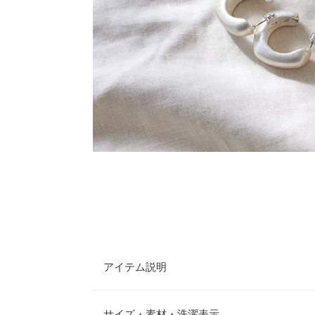
アイテム説明
人気インフルエンサーのeriさんセレクトアイテム
インで、コーデの主役になる1点◎。マットな質感
サイズ・素材・洗濯表示