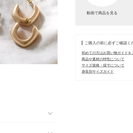
動画で商品を見る
ご購入の前に必ずご確認く
初めての方はお買い物ガイドを
商品や素材の特性について
サイズ規格・採寸について
身長別サイズガイド
。ボリューム感たっぷりのデザ
で落ち着いた仕上がりなので、