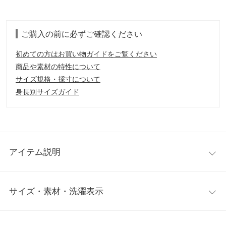
ご購入の前に必ずご確認ください
初めての方はお買い物ガイドをご覧ください
商品や素材の特性について
サイズ規格・採寸について
身長別サイズガイド
アイテム説明
夏にうれしい機能が付いたシャツ・ブラウスシリーズ。ゆったり
サイズ・素材・洗濯表示
としたスキッパーデザインでオフィスにもおすすめ。
【素材・サイズ感】
肌に触れた瞬間にひんやりとする感触とUVカット機能付き。更に
ワンサイズ