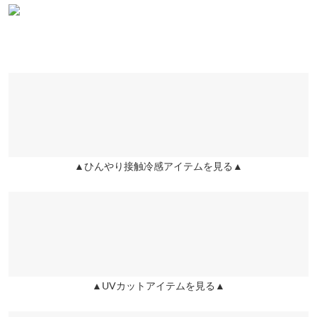
合がございます。予めご了承ください。
素材
綿61% レーヨン25% ポリエステル14%
商品詳細
伸縮性：なし 淡色透け：一部あり 濃色透け：一部あり 裏
地：なし
▲ひんやり接触冷感アイテムを見る▲
原産国
中国
洗濯表示
▲UVカットアイテムを見る▲
洗濯表示について