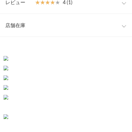
汗も乾きやすい吸水速乾機能付きで夏を乗り切るのに最適なアイ
レビュー
★★★★★
★★★★★
4 (1)
テム。
着丈
66〜76
※キャンセル/変更不可
レビュー：1件
身幅
72
店舗在庫
★★★★★
★★★★★
4
襟開き幅
20
カラー：ブルー
購入日：2020/06/30
※表示されている情報は、8/10 00:10 時点のものになります。
※在庫ありの表示でも売り切れ等の場合がございますので、詳し
裾幅
63
ブルー購入！ なんかデニムの薄いブルーって感じで 想像してたの
くはご利用店舗にお問い合わせください。
とは違いました。 ゆったりしてて楽に着れそうです。
裄丈
43.5
letlet.. |
身長：
161cm
~
165cm
| 体重：
61kg
~
65kg
| 足のサイズ：
24.0cm
~
兵庫県
三宮店
24.5cm
袖口幅
18
店舗在庫
身長別サイズガイド
サイズ規格・採寸について
姫路店
more
レビューを書く
店舗在庫
※生産時期の違いによる色や素材に関して、多少の個体差が生じ
投稿でポイントプレゼント
ている場合がございます。予めご了承ください。
※上記寸法は、生産時に指示した寸法に従い掲載しております。
生産時期の違いによる製造時の個体差が多少生じている場合がご
ざいます。また、商品についたメーカータグの数値とは異なる場