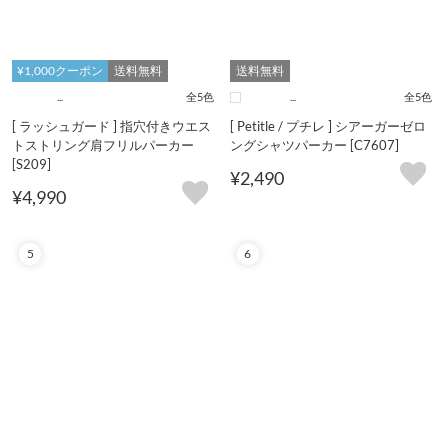
¥1,000クーポン
送料無料
送料無料
...
全5色
...
全5色
[ ラッシュガード ] 指穴付きウエス
[ Petitle / プチレ ] シアーガーゼロ
トストリング肩フリルパーカー
ングシャツパーカー [C7607]
[S209]
¥2,490
¥4,990
5
6