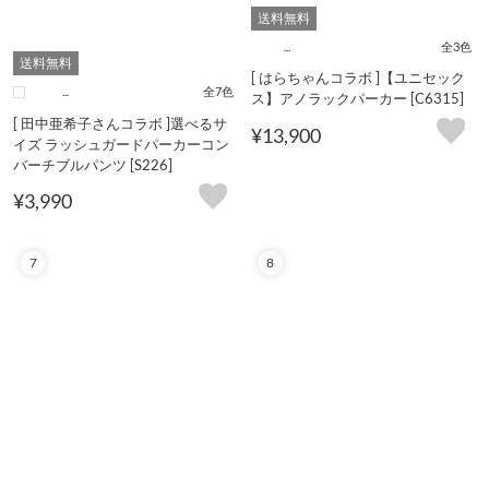
送料無料
...
全3色
送料無料
[ はらちゃんコラボ ]【ユニセック
...
全7色
ス】アノラックパーカー [C6315]
[ 田中亜希子さんコラボ ]選べるサ
¥13,900
イズ ラッシュガードパーカーコン
バーチブルパンツ [S226]
¥3,990
7
8