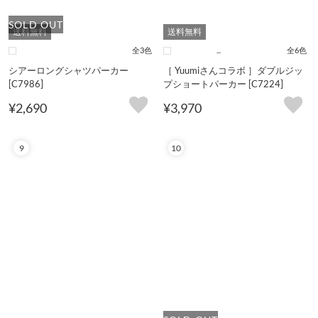
送料無料
送料無料
全3色
...
全6色
シアーロングシャツパーカー
［ Yuumiさんコラボ ］ダブルジッ
[C7986]
プショートパーカー [C7224]
¥2,690
¥3,970
9
10