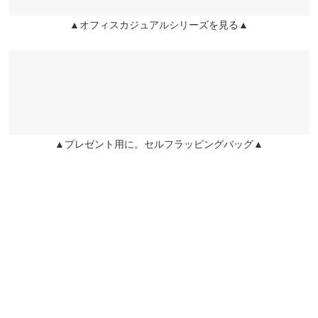
伸縮性：なし 淡色透け：ややあり 濃色透け：なし 裏地：な
し
▲オフィスカジュアルシリーズを見る▲
原産国
中国
洗濯表示
▲プレゼント用に。セルフラッピングバッグ▲
洗濯表示について