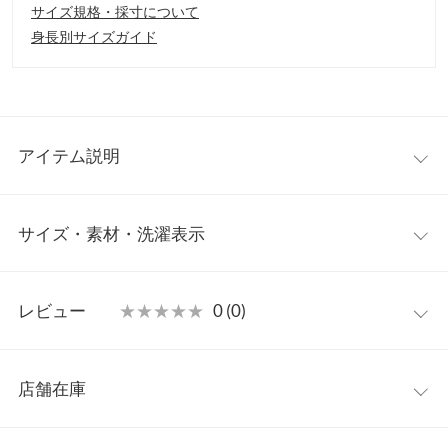
サイズ規格・採寸について
身長別サイズガイド
アイテム説明
オフィスカジュアルに取り入れやすい、上品なボウタイブラウ
サイズ・素材・洗濯表示
ス。ワンループで大人っぽく、リボン結びで華やかにと、結び方
次第で印象を変えられます。ジャケットインでも一枚着でも着映
えし、通勤からきれいめなお出かけまで活躍するアイテムです。
M
【素材・サイズ感】
レビュー
★★★★★
★★★★★
0 (0)
さらっと軽やかな素材感で、暑い季節にも快適に着用いただける
着丈
61.5
一枚。程よくゆとりのあるシルエットと肩まわりを自然にカバー
レビュー：0件
するフレンチスリーブで、きちんと感がありながらも抜け感のあ
身幅
51
店舗在庫
る着こなしに仕上がります。インでもアウトでもバランスよく決
more
レビューを書く
裄丈
28
まり、スカートにもパンツにも合わせやすいアイテムです。