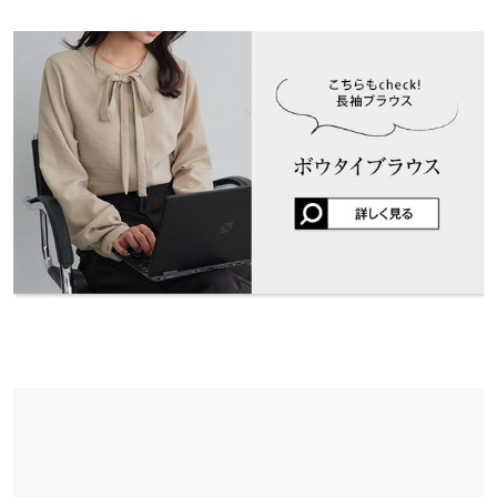
※表示されている情報は、8/09 19:56 時点のものになります。
投稿でポイントプレゼント
※キャンセル/変更不可
※在庫ありの表示でも売り切れ等の場合がございますので、詳し
裾幅
54.5
くはご利用店舗にお問い合わせください。
袖口幅
18
兵庫県
三宮店
身長別サイズガイド
サイズ規格・採寸について
店舗在庫
※生産時期の違いによる色や素材に関して、多少の個体差が生じ
姫路店
ている場合がございます。予めご了承ください。
店舗在庫
※上記寸法は、生産時に指示した寸法に従い掲載しております。
生産時期の違いによる製造時の個体差が多少生じている場合がご
ざいます。また、商品についたメーカータグの数値とは異なる場
合がございます。予めご了承ください。
素材
ポリエステル100%
商品詳細