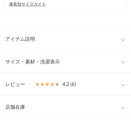
身長別サイズガイド
アイテム説明
繊細なシアー素材とたっぷり入ったタックデザインが、可憐な印
サイズ・素材・洗濯表示
象を引き立てるブラウス。ふんわり広がるフレアシルエットで、
腰まわりをさりげなくカバーしながらやわらかな雰囲気に。甘さ
のあるディテールを詰め込みつつ、デイリーにも取り入れやすい
フリー
一枚です。
レビュー
★★★★★
★★★★★
4.2 (6)
【素材・サイズ感】
着丈
61
軽やかでほんのり透け感のあるシアー素材を使用し、ふわっとや
レビュー：6件
さしい着心地に。程よくゆとりのあるサイズ感で、身体のライン
肩幅
38.5
店舗在庫
を拾いにくくリラックスして着用いただけます。動くたびに揺れ
★★★★★
★★★★★
5
身幅
49.5
る柔らかなシルエットが、女性らしいやさしいムードを添えてく
カラー：エクリュ
サイズ：フリー
購入日：2026/06/08
※表示されている情報は、8/09 07:42 時点のものになります。
れます。
※在庫ありの表示でも売り切れ等の場合がございますので、詳し
袖幅
19