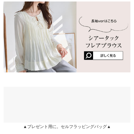
長袖バージョンもかわいくてこちらも購入
※キャンセル/変更不可
くはご利用店舗にお問い合わせください。
naac |
身長：
161cm
~
165cm
| 体重：
~
| 足のサイズ：
23.0cm
~
23.5cm
袖丈
30
兵庫県
三宮店
★★★★★
★★★★★
5
裾幅
82.5
店舗在庫
カラー：ピンク
サイズ：フリー
購入日：2026/05/14
袖口幅
20
姫路店
ゆったりと涼しく着用できる可愛いブラウスです👚 五分袖で二の
店舗在庫
身長別サイズガイド
サイズ規格・採寸について
腕カバー◎お腹周りも気になりません♪敏感肌寄りな私でも生地
感は問題ありませんでした。フレアパンツでスタイルアップ！ブ
※当商品はフリーサイズです。管理都合上、商品ラベルにはSやM
ルーデニムでカジュアルに👖スラックスでキレイめ✨リラックス
など具体的なサイズが表示されていることがありますが、お届け
パンツや柄パンツで休日コーデ！タイトスカートで女度上げても
の商品に誤りはございませんので、予めご了承ください。
いけます。着回しもしやすく，汗による張り付きも感じにくいで
※生産時期の違いによる色や素材に関して、多少の個体差が生じ
す。この夏，お世話になります🎐
ている場合がございます。予めご了承ください。
Ｒeila |
身長：
156cm
~
160cm
| 体重：
51kg
~
55kg
| 足のサイズ：
23.0cm
~
※上記寸法は、生産時に指示した寸法に従い掲載しております。
23.5cm
生産時期の違いによる製造時の個体差が多少生じている場合がご
ざいます。また、商品についたメーカータグの数値とは異なる場
★★★★★
★★★★★
5
合がございます。予めご了承ください。
▲プレゼント用に。セルフラッピングバッグ▲
カラー：エクリュ
サイズ：フリー
購入日：2026/05/14