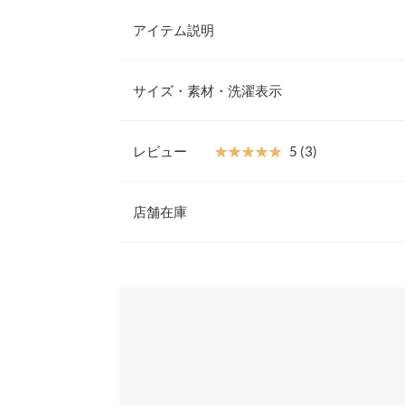
アイテム説明
きちんと感と華やかさを両立させた大人のフェミニ
デザインがスタイリッシュにコントラストを効かせ
サイズ・素材・洗濯表示
イプ柄と裾フリルのペプラムシルエットで魅せる旬
【素材・サイズ感】
薄手のシャツ素材で春夏スタイルを快適に。フリル
レビュー
★★★★★
★★★★★
5 (3)
もたらし360度華やかな印象に。シャープなスト
着丈
くおさえ、洗練された旬のスタイルに導いてくれる
レビュー：3件
※キャンセル/変更不可
店舗在庫
肩幅
身幅
★★★★★
★★★★★
5
※表示されている情報は、8/09 22:11 時点のものになりま
カラー：ストライプネイビー
※在庫ありの表示でも売り切れ等の場合がございますので
サイズ：フリー
購入日：2026/0
わせください。
袖幅
白襟に裾フリルが甘すぎずに可愛いです 着ている
袖丈
らえました
兵庫県
三宮店
裾幅
ブラン |
身長：
151cm
~
155cm
|
袖口幅
姫路店