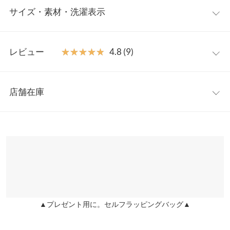
サイズ・素材・洗濯表示
ップス。フロントのゴールドボタンは華やかさをプラスするアク
セント。一枚でメイントップスとして、ボタンを開けてカーディ
ガン感覚で羽織りとしても着こなせる半袖トップスです。
フリー
【素材・サイズ感】
レビュー
★★★★★
★★★★★
4.8 (9)
春夏シーズンに快適な着心地を叶えてくれるエアリーな軽やか素
着丈
47
材。ジャケットライクなフォルムで上品なエレガントさを演出。
レビュー：9件
フェミニンスタイルから大人カジュアルまで幅広いテイストにマ
肩幅
36
店舗在庫
ッチする一枚です。
★★★★★
★★★★★
5
身幅
46
※キャンセル/変更不可
カラー：アイボリー
サイズ：フリー
購入日：2026/07/10
※表示されている情報は、8/09 20:48 時点のものになります。
※在庫ありの表示でも売り切れ等の場合がございますので、詳し
袖幅
16
形がとても可愛いです！
くはご利用店舗にお問い合わせください。
lettuce202008170835051 |
身長：
~
| 体重：
~
| 足のサイズ：
~
袖丈
21
兵庫県
三宮店
★★★★★
★★★★★
5
裾幅
48
店舗在庫
カラー：ブラック
サイズ：フリー
購入日：2026/04/29
袖口幅
16
▲プレゼント用に。セルフラッピングバッグ▲
姫路店
形が綺麗でとても気に入っています！軽くて着やすいです。デザ
店舗在庫
身長別サイズガイド
サイズ規格・採寸について
イン性があるので着るだけでオシャレが完成します！